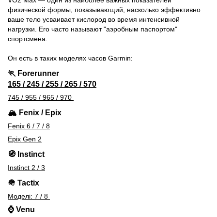
VO2 Max — один из наиболее важных показателей
физической формы, показывающий, насколько эффективно
ваше тело усваивает кислород во время интенсивной
нагрузки. Его часто называют "аэробным паспортом"
спортсмена.
Он есть в таких моделях часов Garmin:
🏃 Forerunner
165
/ 245 /
255
/
265
/
570
745 /
955
/
965
/
970
🏔️ Fenix / Epix
Fenix 6 /
7
/
8
Epix Gen 2
🧭 Instinct
Instinct 2
/
3
🪖 Tactix
Моделі:
7
/
8
⌚ Venu