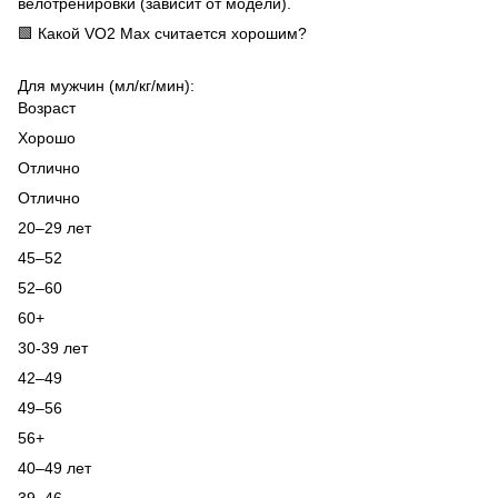
велотренировки (зависит от модели).
🟩 Какой VO2 Max считается хорошим?
Для мужчин (мл/кг/мин):
Возраст
Хорошо
Отлично
Отлично
20–29 лет
45–52
52–60
60+
30-39 лет
42–49
49–56
56+
40–49 лет
39–46