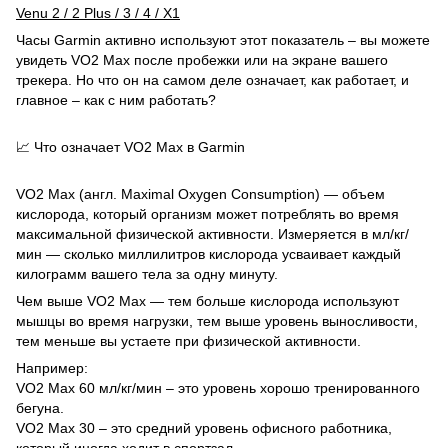
Venu 2
/ 2 Plus /
3
/
4
/
X1
Часы Garmin активно используют этот показатель – вы можете
увидеть VO2 Max после пробежки или на экране вашего
трекера. Но что он на самом деле означает, как работает, и
главное – как с ним работать?
📈 Что означает VO2 Max в Garmin
VO2 Max (англ. Maximal Oxygen Consumption) — объем
кислорода, который организм может потреблять во время
максимальной физической активности. Измеряется в мл/кг/
мин — сколько миллилитров кислорода усваивает каждый
килограмм вашего тела за одну минуту.
Чем выше VO2 Max — тем больше кислорода используют
мышцы во время нагрузки, тем выше уровень выносливости,
тем меньше вы устаете при физической активности.
Например:
VO2 Max 60 мл/кг/мин – это уровень хорошо тренированного
бегуна.
VO2 Max 30 – это средний уровень офисного работника,
который иногда ходит в спортзал.