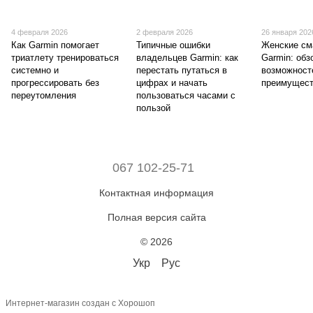
4 февраля 2026
2 февраля 2026
26 января 202
Как Garmin помогает
Типичные ошибки
Женские см
триатлету тренироваться
владельцев Garmin: как
Garmin: обз
системно и
перестать путаться в
возможност
прогрессировать без
цифрах и начать
преимущес
переутомления
пользоваться часами с
пользой
067 102-25-71
Контактная информация
Полная версия сайта
© 2026
Укр
Рус
Интернет-магазин создан с Хорошоп