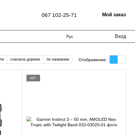
067 102-25-71
Мой заказ
Вход
Рус
ле
сначала дороже
по названию
Отображение:
ХИТ