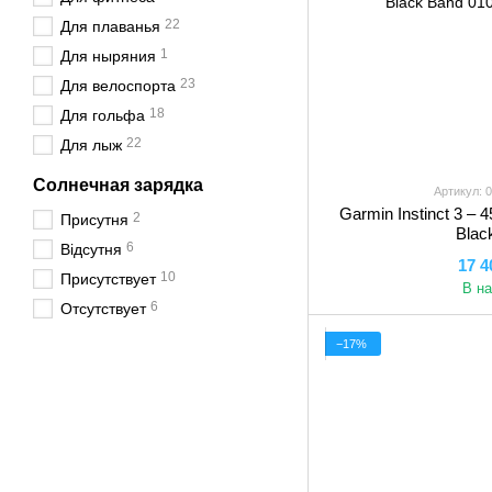
22
Для плаванья
1
Для ныряния
23
Для велоспорта
18
Для гольфа
22
Для лыж
Солнечная зарядка
Артикул: 
Garmin Instinct 3 – 
2
Присутня
Blac
6
Відсутня
17 4
10
Присутствует
В н
6
Отсутствует
−17%