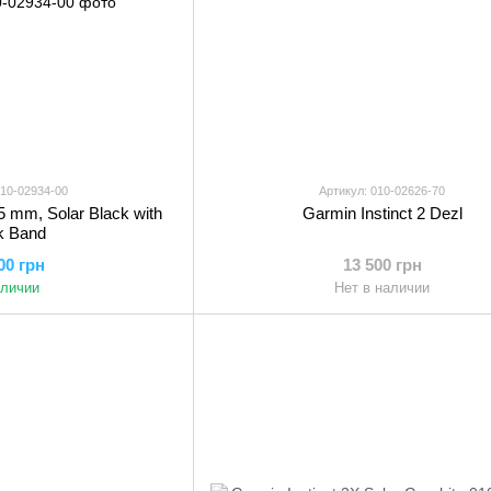
010-02934-00
Артикул: 010-02626-70
45 mm, Solar Black with
Garmin Instinct 2 Dezl
k Band
00 грн
13 500 грн
аличии
Нет в наличии