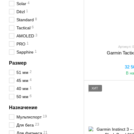
4
Solar
1
Dēzl
8
Standard
6
Tactical
3
AMOLED
1
PRO
Артикул: 
1
Sapphire
Garmin Tactix
Размер
32 5
2
51 мм
В н
4
45 мм
1
40 мм
ХИТ
6
50 мм
Назначение
19
Мультиспорт
23
Для бега
21
Для фитнеса