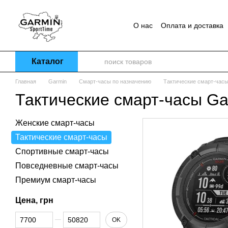
Перейти к основному контенту
О нас
Оплата и доставка
Каталог
Главная
Garmin
Смарт-часы по назначению
Тактические смарт-час
Тактические смарт-часы Ga
Женские смарт-часы
Тактические смарт-часы
Спортивные смарт-часы
Повседневные смарт-часы
Премиум смарт-часы
Цена, грн
От Цена, грн
До Цена, грн
OK