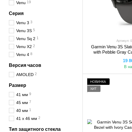
19
Venu
Серия
3
Venu 3
5
Venu 3S
1
Venu Sq 2
Артикул: 
2
Venu X2
Garmin Venu 3S Slate
with Pebble Gray C
8
Venu 4
19 8
Версия часов
В н
2
AMOLED
НОВИНКА
Размер
ХИТ
9
41 мм
7
45 мм
1
40 мм
2
41 x 46 мм
Тип защитного стекла