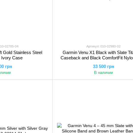
010-02785-04
Артикул: 010-02980-02
 Gold Stainless Steel
Garmin Venu X1 Black with Slate Ti
h Ivory Case
Caseback and Black ComfortFit Nyl
00 грн
33 500 грн
аличии
В наличии