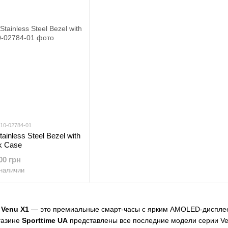
010-02784-01
ainless Steel Bezel with
k Case
00 грн
 наличии
 Venu X1
— это премиальные смарт-часы с ярким AMOLED-дисплеем,
газине
Sporttime UA
представлены все последние модели серии Ve