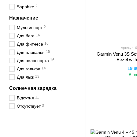
2
Sapphire
Назначение
2
Мультиспорт
16
Для бега
16
Для фитнеса
Артикул: 
15
Для плаванья
Garmin Venu 3S Soft
Bezel wit
16
Для велоспорта
19 8
14
Для гольфа
В н
13
Для лыж
Солнечная зарядка
11
Відсутня
3
Отсутствует