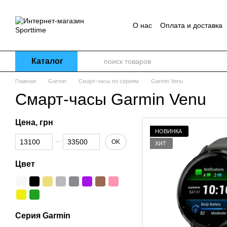
Перейти к основному контенту
О нас
Оплата и доставка
Каталог
Главная
Garmin
Смарт-часы по сериям
Garmin Venu
Смарт-часы Garmin Venu
Цена, грн
НОВИНКА
От Цена, грн
До Цена, грн
OK
ХИТ
Цвет
Серия Garmin