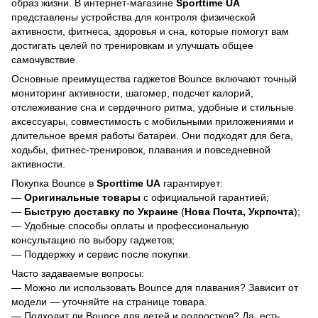
образ жизни. В интернет-магазине
Sporttime UA
представлены устройства для контроля физической
активности, фитнеса, здоровья и сна, которые помогут вам
достигать целей по тренировкам и улучшать общее
самочувствие.
Основные преимущества гаджетов Bounce включают точный
мониторинг активности, шагомер, подсчет калорий,
отслеживание сна и сердечного ритма, удобные и стильные
аксессуары, совместимость с мобильными приложениями и
длительное время работы батареи. Они подходят для бега,
ходьбы, фитнес-тренировок, плавания и повседневной
активности.
Покупка Bounce в
Sporttime UA
гарантирует:
—
Оригинальные товары
с официальной гарантией;
—
Быструю доставку по Украине
(
Нова Почта, Укрпочта
);
— Удобные способы оплаты и профессиональную
консультацию по выбору гаджетов;
— Поддержку и сервис после покупки.
Часто задаваемые вопросы:
— Можно ли использовать Bounce для плавания? Зависит от
модели — уточняйте на странице товара.
— Подходит ли Bounce для детей и подростков? Да, есть