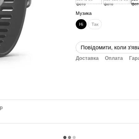
Музика
Ні
Так
Повідомити, коли з'яв
Доставка
Оплата
Гар
ар