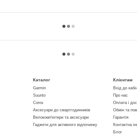
Каталог
Клієнтам
Garmin
Вхід до кабі
Suunto
Про нас
Coros
Оплата і до
Аксесуари до смартгодинників
Обмін та по
Велокомп'ютери та аксесуари
Гарантія
Гаджети для активного відпочинку
Контактна і
Блог