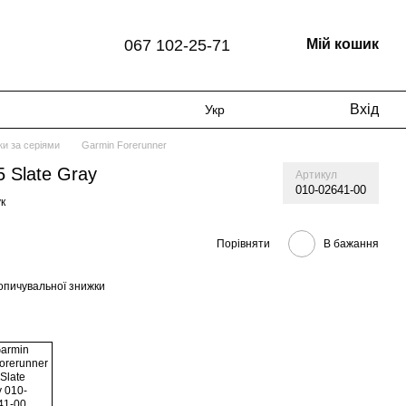
067 102-25-71
Мій кошик
Вхід
Укр
и за серіями
Garmin Forerunner
5 Slate Gray
Артикул
010-02641-00
к
Порівняти
В бажання
опичувальної знижки