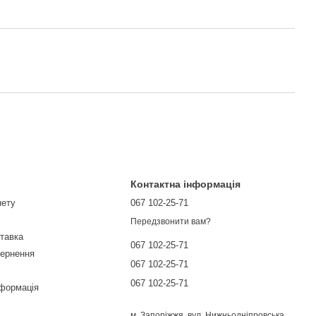
Контактна інформація
нету
067 102-25-71
Передзвонити вам?
ставка
067 102-25-71
вернення
067 102-25-71
067 102-25-71
нформація
м. Запоріжжя, вул. Нижньодніпровська,