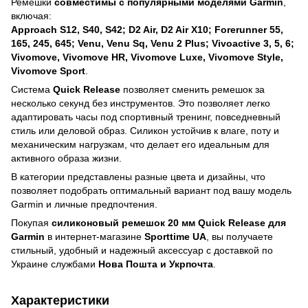
Ремешки
совместимы с популярными моделями Garmin
,
включая:
Approach S12, S40, S42; D2 Air, D2 Air X10; Forerunner 55,
165, 245, 645; Venu, Venu Sq, Venu 2 Plus; Vivoactive 3, 5, 6;
Vivomove, Vivomove HR, Vivomove Luxe, Vivomove Style,
Vivomove Sport
.
Система
Quick Release
позволяет сменить ремешок за
несколько секунд без инструментов. Это позволяет легко
адаптировать часы под спортивный тренинг, повседневный
стиль или деловой образ. Силикон устойчив к влаге, поту и
механическим нагрузкам, что делает его идеальным для
активного образа жизни.
В категории представлены разные цвета и дизайны, что
позволяет подобрать оптимальный вариант под вашу модель
Garmin и личные предпочтения.
Покупая
силиконовый ремешок 20 мм Quick Release для
Garmin
в интернет-магазине
Sporttime UA
, вы получаете
стильный, удобный и надежный аксессуар с доставкой по
Украине службами
Нова Пошта и Укрпочта
.
Характеристики