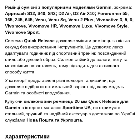
Ремінці
сумісні з популярними моделями Garmin
, зокрема:
Approach S12, S40, S42; D2 Air, D2 Air X10; Forerunner 55,
165, 245, 645; Venu, Venu Sq, Venu 2 Plus; Vivoactive 3, 5, 6;
Vivomove, Vivomove HR, Vivomove Luxe, Vivomove Style,
Vivomove Sport
.
Система
Quick Release
дозволяє змінити ремінець за кілька
секунд без використання інструментів. Це дозволяє легко
адаптувати годинник під спортивний тренінг, повсякденний
стиль або діловий образ. Силікон стійкий до вологи, поту та
механічних навантажень, тому підходить для активного
способу життя.
У категорії представлені різні кольори та дизайни, що
дозволяє підібрати оптимальний варіант під вашу модель
Garmin та особисті вподобання.
Купуючи
силіконовий ремінець 20 мм Quick Release для
Garmin
в інтернет-магазині
Sporttime UA
, ви отримуєте
стильний, зручний та надійний аксесуар з доставкою по Україні
службами
Нова Пошта та Укрпошта
.
Характеристики