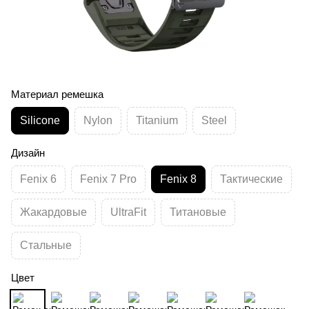
Материал ремешка
Silicone
Nylon
Titanium
Steel
Дизайн
Fenix 6
Fenix 7 Pro
Fenix 8
Тактические
Жакардовые
UltraFit
Титановые
Стальные
Цвет