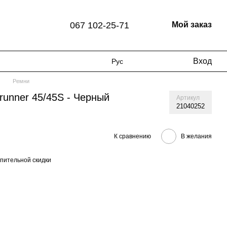
067 102-25-71
Мой заказ
Вход
Рус
м
Ремни
runner 45/45S - Черный
Артикул
21040252
К сравнению
В желания
пительной скидки