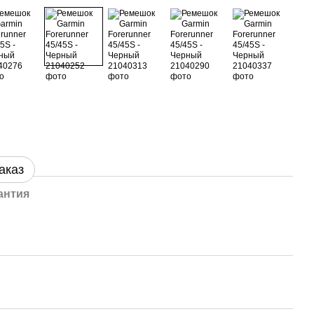
аказ
антия