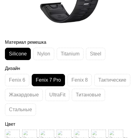
Материал ремешка
Silicone
Nylon
Titanium
Steel
Дизайн
Fenix 6
Fenix 7 Pro
Fenix 8
Тактические
Жакардовые
UltraFit
Титановые
Стальные
Цвет