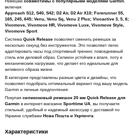
Ремешки
совместимы с популярными моделями Garmin
,
включая:
Approach S12, S40, S42; D2 Air, D2 Air X10; Forerunner 55,
165, 245, 645; Venu, Venu Sq, Venu 2 Plus; Vivoactive 3, 5, 6;
Vivomove, Vivomove HR, Vivomove Luxe, Vivomove Style,
Vivomove Sport
.
Система
Quick Release
позволяет сменить ремешок за
несколько секунд без инструментов. Это позволяет легко
адаптировать часы под спортивный тренинг, повседневный
стиль или деловой образ. Силикон устойчив к влаге, поту и
механическим нагрузкам, что делает его идеальным для
активного образа жизни.
В категории представлены разные цвета и дизайны, что
позволяет подобрать оптимальный вариант под вашу модель
Garmin и личные предпочтения.
Покупая
силиконовый ремешок 20 мм Quick Release для
Garmin
в интернет-магазине
Sporttime UA
, вы получаете
стильный, удобный и надежный аксессуар с доставкой по
Украине службами
Нова Пошта и Укрпочта
.
Характеристики