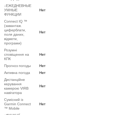
↓ЕЖЕДНЕВНЫЕ
УМНЫЕ
Нет
ФУНКЦИИ
Connect IQ ™
(завантаж.
циферблати,
Нет
поля даних,
віджети,
програми)
Розумні
сповіщення на
Нет
КПК
Прогноз погоды
Нет
Активна погода
Нет
Дистанційне
керування
Нет
камерою VIRB
навігатора
Сумісний із
Garmin Connect
Нет
™ Mobile