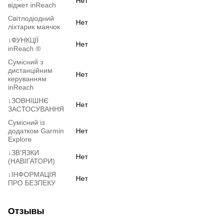
Нет
віджет inReach
Світлодіодний
Нет
ліхтарик маячок
↓ФУНКЦІЇ
Нет
inReach ®
Сумісний з
дистанційним
Нет
керуванням
inReach
↓ЗОВНІШНЄ
Нет
ЗАСТОСУВАННЯ
Сумісний із
додатком Garmin
Нет
Explore
↓ЗВ'ЯЗКИ
Нет
(НАВІГАТОРИ)
↓ІНФОРМАЦІЯ
Нет
ПРО БЕЗПЕКУ
Отзывы