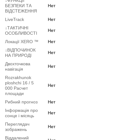
↓ФУНКЦІЇ
БЕЗПЕКИ ТА
Нет
ВІДСТЕЖЕННЯ
LiveTrack
Нет
↓ТАКТИЧНІ
Нет
ОСОБЛИВОСТІ
Локації XERO ™
Нет
↓ВІДПОЧИНОК
Нет
НА ПРИРОДІ
Двохточкова
Нет
навігація
Rozrakhunok
ploshchi 16 / 5
Нет
000 Расчет
площади
Рибний прогноз
Нет
Інформація про
Нет
сонце і місяць
Переглядач
Нет
зображень
Віддалений