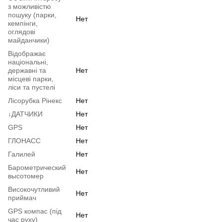
з можливістю
пошуку (парки,
Нет
кемпінги,
оглядові
майданчики)
Відображає
національні,
державні та
Нет
місцеві парки,
ліси та пустелі
Лісорубка Рінекс
Нет
↓ДАТЧИКИ
Нет
GPS
Нет
ГЛОНАСС
Нет
Галилей
Нет
Барометрический
Нет
высотомер
Високочутливий
Нет
приймач
GPS компас (під
Нет
час руху)