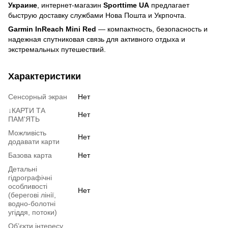
Украине
, интернет-магазин
Sporttime UA
предлагает
быструю доставку службами Нова Пошта и Укрпочта.
Garmin InReach Mini Red
— компактность, безопасность и
надежная спутниковая связь для активного отдыха и
экстремальных путешествий.
Характеристики
Сенсорный экран
Нет
↓КАРТИ ТА
Нет
ПАМ'ЯТЬ
Можливість
Нет
додавати карти
Базова карта
Нет
Детальні
гідрографічні
особливості
Нет
(берегові лінії,
водно-болотні
угіддя, потоки)
Об’єкти інтересу