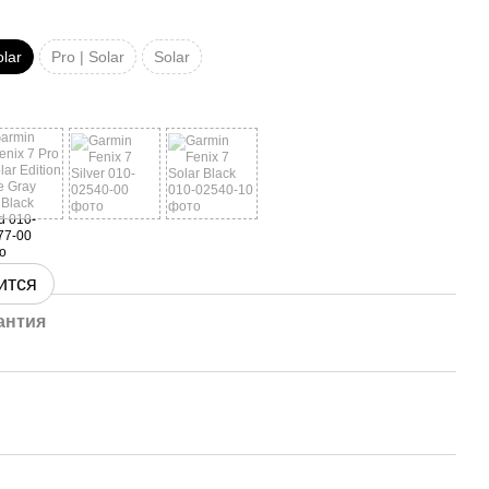
olar
Pro | Solar
Solar
ится
антия