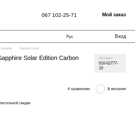
067 102-25-71
Мой заказ
Вход
Рус
 сериям
Garmin Fenix
Sapphire Solar Edition Carbon
Артикул
010-02777-
10
К сравнению
В желания
пительной скидки