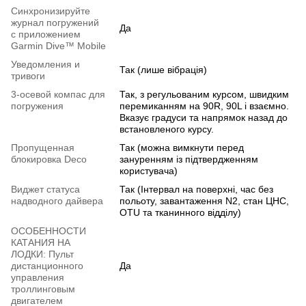
Синхронизируйте
журнал погружений
Да
с приложением
Garmin Dive™ Mobile
Уведомления и
Так (лише вібрація)
тривоги
3-осевой компас для
Так, з регульованим курсом, швидким
погружения
перемиканням на 90R, 90L і взаємно.
Вказує градуси та напрямок назад до
встановленого курсу.
Пропущенная
Так (можна вимкнути перед
блокировка Deco
зануренням із підтвердженням
користувача)
Виджет статуса
Так (Інтервал на поверхні, час без
надводного дайвера
польоту, завантаження N2, стан ЦНС,
OTU та тканинного відділу)
ОСОБЕННОСТИ
КАТАНИЯ НА
ЛОДКИ: Пульт
дистанционного
Да
управления
троллинговым
двигателем