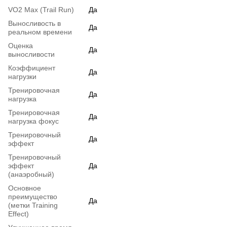
VO2 Max (Trail Run)
Да
Выносливость в
Да
реальном времени
Оценка
Да
выносливости
Коэффициент
Да
нагрузки
Тренировочная
Да
нагрузка
Тренировочная
Да
нагрузка фокус
Тренировочный
Да
эффект
Тренировочный
эффект
Да
(анаэробный)
Основное
преимущество
Да
(метки Training
Effect)