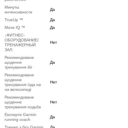
Минуты
Да
интенсивности
TrueUp ™
Да
Move IQ ™
Да
↓ФИТНЕС-
ОБОРУДОВАНИЕ/
Нет
ТРЕНАЖЕРНЫЙ
ЗАЛ:
Рекомендоване
щоденне
Да
тренування-біг
Рекомендоване
щоденне
Нет
тренування-їзда на
на велосипеді
Рекомендоване
щоденне
Нет
тренування-ходьба
Експерти Garmin
Да
running coach
Тренер з бігу Garmin
Да