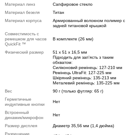
Материал линз
Сапфировое стекло
Материал безеля
Титан
Материал корпуса
Армированный волокном полимер с
задней титановой крышкой
Совместимость с
ремешком для часов
В комплекте (26 мм)
QuickFit ™
Физический размер
51 x 51 x 16,5 мм
Підходить для зап'ясть з таким
обхватом:
Силіконовий ремінець: 127-210 мм
Ремінець UltraFit: 127-225 мм
Шкіряний ремінець: 135-213 мм
Металевий ремінець: 135-225 мм
Вес
90 г (только футляр: 65 г)
Герметичные
Нет
индуктивные кнопки
Встроенный
Нет
динамик/микрофон
Размер дисплея
Диаметр 35,56 мм (1,4 дюйма)
Разрешение