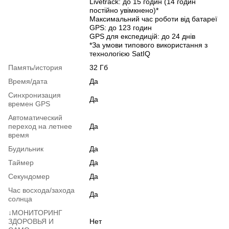
Livetrack: до 15 годин (14 годин
постійно увімкнено)*
Максимальний час роботи від батареї
GPS: до 123 годин
GPS для експедицій: до 24 днів
*За умови типового використання з
технологією SatIQ
Память/история
32 Гб
Время/дата
Да
Синхронизация
Да
времен GPS
Автоматический
переход на летнее
Да
время
Будильник
Да
Таймер
Да
Секундомер
Да
Час восхода/захода
Да
солнца
↓МОНИТОРИНГ
ЗДОРОВЬЯ И
Нет