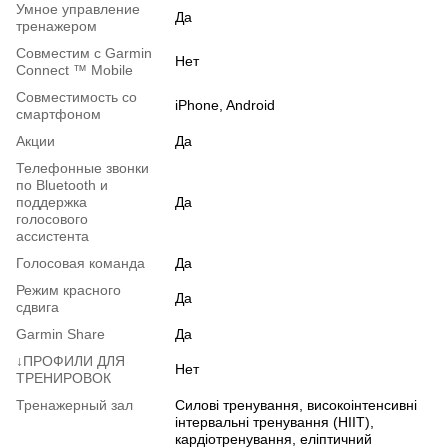
Умное управление
Да
тренажером
Совместим с Garmin
Нет
Connect ™ Mobile
Совместимость со
iPhone, Android
смартфоном
Акции
Да
Телефонные звонки
по Bluetooth и
поддержка
Да
голосового
ассистента
Голосовая команда
Да
Режим красного
Да
сдвига
Garmin Share
Да
↓ПРОФИЛИ ДЛЯ
Нет
ТРЕНИРОВОК
Тренажерный зал
Силові тренування, високоінтенсивні
інтервальні тренування (HIIT),
кардіотренування, еліптичний