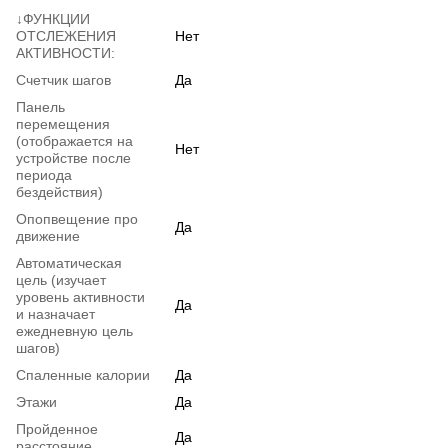
↓ФУНКЦИИ
ОТСЛЕЖЕНИЯ
Нет
АКТИВНОСТИ:
Счетчик шагов
Да
Панель
перемещения
(отображается на
Нет
устройстве после
периода
бездействия)
Опопвещение про
Да
движение
Автоматическая
цель (изучает
уровень активности
Да
и назначает
ежедневную цель
шагов)
Спаленные калории
Да
Этажи
Да
Пройденное
Да
расстояние