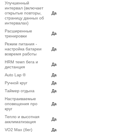
Улучшенный
интервал (включает
открытые повторы,
Да
страницу данных об
интервалах)
Расширенные
Да
тренировки
Режим питания -
настройка батареи
Да
вовремя работы
HRM темп бега и
Да
дистанция
Auto Lap ®
Да
Ручной круг
Да
Таймер отдыха
Да
Настраиваемые
оповещения про
Да
круг
Тепло и высотная
Да
акклиматизация
VO2 Max (бег)
Да