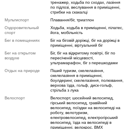
тренажер, ходьба по сходах, лазіння
по підлозі, веслування в приміщенні,
стрибки на скакалці
Мультиспорт
Плавання/біг, триатлон
Оздоровительный
Ходьба, ходьба в приміщенні, пілатес,
спорт
йога, мобільність
Бег в помещениях
Біг на біговій доріжці, біг на доріжці в
приміщенні, віртуальний біг
Бег на открытом
Біг, біг на відкритому повітрі, біг по
воздухе
пересіченій місцевості,
ультрамарафон, біг з перешкодами
Отдых на природе
Піший туризм, скелелазіння,
скелелазіння в приміщенні,
боулдеринг, скелелазіння, полювання,
верхова їзда, гольф, диск-гольф,
стрільба з лука
Велоспорт
Велоспорт, шосейний велосипед,
гірський велосипед, гравійний
велосипед, поїздки на велосипеді на
роботу, велотуризм,
електровелосипед, електрогірський
велосипед, їзда на велосипеді в
приміщенні, велокрос, BMX