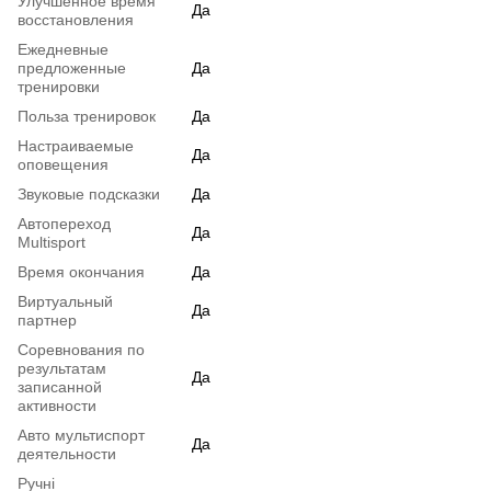
Улучшенное время
Да
восстановления
Ежедневные
предложенные
Да
тренировки
Польза тренировок
Да
Настраиваемые
Да
оповещения
Звуковые подсказки
Да
Автопереход
Да
Multisport
Время окончания
Да
Виртуальный
Да
партнер
Соревнования по
результатам
Да
записанной
активности
Авто мультиспорт
Да
деятельности
Ручні