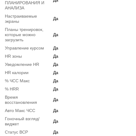
ПЛАНИРОВАНИЯ И
АНАЛИЗА
Настраиваемые
Да
экраны
Планы тренировок,
которые можно
Да
загрузить
Управление курсом
Да
HR зоны
Да
Уведомление HR
Да
HR калории
Да
% ЧСС Макс
Да
% HRR
Да
Время
Да
восстановления
Авто Макс ЧСС
Да
Гоночный взгляд/
Да
виджет
Статус ВСР
Да