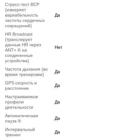
Стресс-тест ВСР
(измеряет
вариабельность
Да
частоты сердечных
сокращений)
HR Broadcast
(транслирует
данные HR через
Нет
ANT+ ® на
соединенные
устройства)
Частота дыхания (во
Да
время тренировки)
GPS скорость и
Да
расстояние
Настраиваемые
профили
Да
деятельности
Автоматическая
Да
пауза ®
Интервальный
Да
тренинг