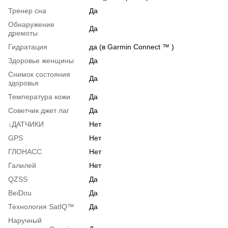
Тренер сна
Да
Обнаружение
Да
дремоты
Гидратация
да (в Garmin Connect ™ )
Здоровье женщины
Да
Снимок состояния
Да
здоровья
Температура кожи
Да
Советчик джет лаг
Да
↓ДАТЧИКИ
Нет
GPS
Нет
ГЛОНАСС
Нет
Галилей
Нет
QZSS
Да
BeiDou
Да
Технология SatIQ™
Да
Наручный