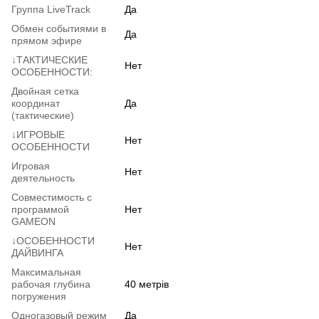
Группа LiveTrack
Да
Обмен событиями в
Да
прямом эфире
↓ТАКТИЧЕСКИЕ
Нет
ОСОБЕННОСТИ:
Двойная сетка
координат
Да
(тактические)
↓ИГРОВЫЕ
Нет
ОСОБЕННОСТИ
Игровая
Нет
деятельность
Совместимость с
программой
Нет
GAMEON
↓ОСОБЕННОСТИ
Нет
ДАЙВИНГА
Максимальная
рабочая глубина
40 метрів
погружения
Одногазовый режим
Да