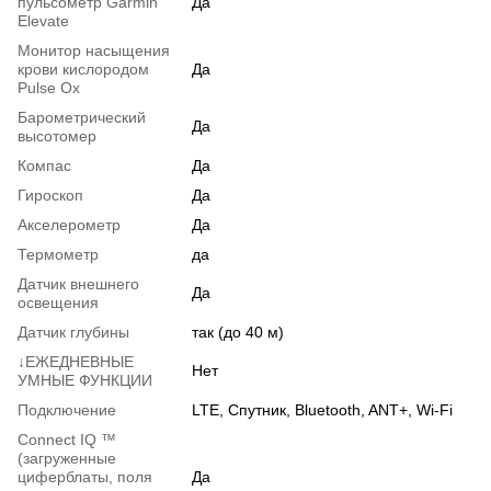
пульсометр Garmin
Да
Elevate
Монитор насыщения
крови кислородом
Да
Pulse Ox
Барометрический
Да
высотомер
Компас
Да
Гироскоп
Да
Акселерометр
Да
Термометр
да
Датчик внешнего
Да
освещения
Датчик глубины
так (до 40 м)
↓ЕЖЕДНЕВНЫЕ
Нет
УМНЫЕ ФУНКЦИИ
Подключение
LTE, Спутник, Bluetooth, ANT+, Wi-Fi
Connect IQ ™
(загруженные
циферблаты, поля
Да