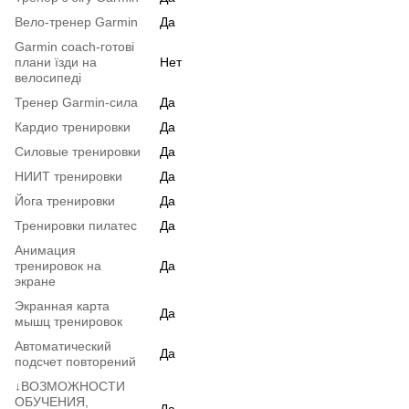
Вело-тренер Garmin
Да
Garmin coach-готові
плани їзди на
Нет
велосипеді
Тренер Garmin-сила
Да
Кардио тренировки
Да
Силовые тренировки
Да
HИИT тренировки
Да
Йога тренировки
Да
Тренировки пилатес
Да
Анимация
тренировок на
Да
экране
Экранная карта
Да
мышц тренировок
Автоматический
Да
подсчет повторений
↓ВОЗМОЖНОСТИ
ОБУЧЕНИЯ,
Да