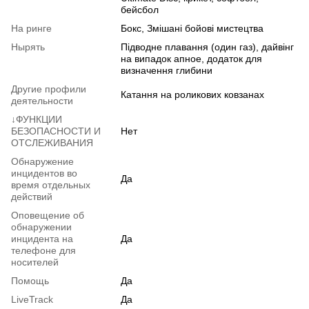
бейсбол
На ринге
Бокс, Змішані бойові мистецтва
Нырять
Підводне плавання (один газ), дайвінг
на випадок апное, додаток для
визначення глибини
Другие профили
Катання на роликових ковзанах
деятельности
↓ФУНКЦИИ
БЕЗОПАСНОСТИ И
Нет
ОТСЛЕЖИВАНИЯ
Обнаружение
инцидентов во
Да
время отдельных
действий
Оповещение об
обнаружении
инцидента на
Да
телефоне для
носителей
Помощь
Да
LiveTrack
Да