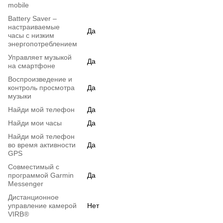
mobile
Battery Saver –
настраиваемые
Да
часы с низким
энергопотреблением
Управляет музыкой
Да
на смартфоне
Воспроизведение и
контроль просмотра
Да
музыки
Найди мой телефон
Да
Найди мои часы
Да
Найди мой телефон
во время активности
Да
GPS
Совместимый с
программой Garmin
Да
Messenger
Дистанционное
управление камерой
Нет
VIRB®