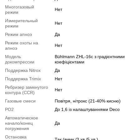
Многогазовый
Нет
режим
Измерительный
Нет
режим
Режим апноэ
Да
Режим охоты на
Нет
апноэ
Модель
Bühlmann ZHL-16c з градієнтними
докомпрессии
коефіцієнтами
Поддержка Nitrox
Да
Поддержка Trimix
Нет
Ребризер замкнутого
Нет
контура (CCR)
Газовые смеси
Повітря, нітрокс (21-40% кисню)
PO2
До 1,6 із налаштуваннями Deco
Автоматическое
начало/конец
Да
погружения
Остановка
Так (вимк./3 хв./5 хв.)