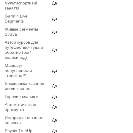
мультиспортивні
Да
заняття
Garmin Live
Да
Segments
Живые сегменты
Да
Strava
Автор курсов для
путешествия туда и
Да
обратно (бег/
велосипед)
Маршрут
популярности
Да
Trendline™
Блокировка касания
Да
и/или кнопок
Горячие клавиши
Да
Автоматическая
Да
прокрутка
История активности
Да
на часах
Physio TrueUp
Да