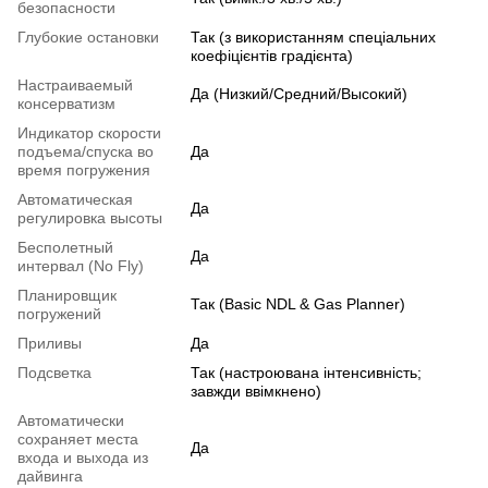
безопасности
Глубокие остановки
Так (з використанням спеціальних
коефіцієнтів градієнта)
Настраиваемый
Да (Низкий/Средний/Высокий)
консерватизм
Индикатор скорости
подъема/спуска во
Да
время погружения
Автоматическая
Да
регулировка высоты
Бесполетный
Да
интервал (No Fly)
Планировщик
Так (Basic NDL & Gas Planner)
погружений
Приливы
Да
Подсветка
Так (настроювана інтенсивність;
завжди ввімкнено)
Автоматически
сохраняет места
Да
входа и выхода из
дайвинга