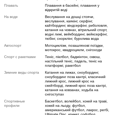
Плавать
Плавання в басейні, плавання у
відкритій воді
На воде
Веслування на дошці стоячи,
веслування, каякінг, серфінг,
кайтбординг, віндсерфінг, риболовля,
катання на човнах, вітрильний спорт,
водні лижі, вейкбординг, вейксерфінг,
тюбінг, снорклінг, бурхлива вода
Автоспорт
Мотоциклізм, позашляхові поїздки,
мотокрос, квадроцикли, снігоходи
Спорт с ракетками
Теніс, піклбол, бадмінтон, сквош,
настільний теніс, падель, теніс на
платформі, ракетбол
Зимние виды спорта
Катання на лижах, сноубординг,
сноубординг поза кантрі, класичний
лижний крос, лижний крос на
скейтборді, лижний крос поза кантрі,
катання на ковзанах, ходьба на
снігоступах
Спортивные
Баскетбол, волейбол, хокей на траві,
профили
хокей на льоду, футбол,
американський футбол, лакрос, регбі,
Ultimate Disc, крикет, софтбол,