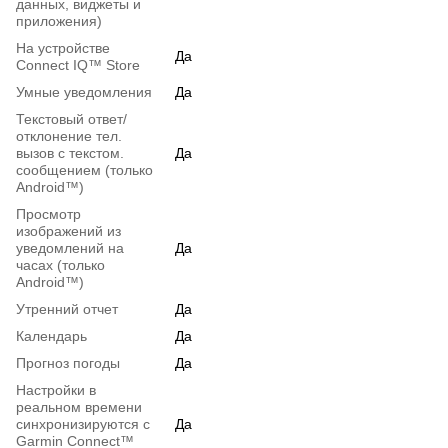
данных, виджеты и
приложения)
На устройстве
Да
Connect IQ™ Store
Умные уведомления
Да
Текстовый ответ/
отклонение тел.
вызов с текстом.
Да
сообщением (только
Android™)
Просмотр
изображений из
уведомлений на
Да
часах (только
Android™)
Утренний отчет
Да
Календарь
Да
Прогноз погоды
Да
Настройки в
реальном времени
синхронизируются с
Да
Garmin Connect™