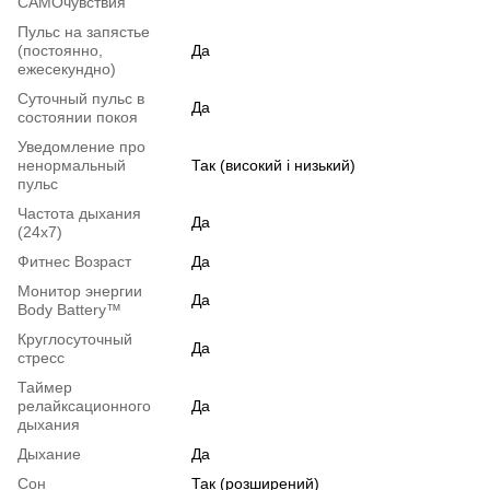
САМОчувствия
Пульс на запястье
(постоянно,
Да
ежесекундно)
Суточный пульс в
Да
состоянии покоя
Уведомление про
ненормальный
Так (високий і низький)
пульс
Частота дыхания
Да
(24х7)
Фитнес Возраст
Да
Монитор энергии
Да
Body Battery™
Круглосуточный
Да
стресс
Таймер
релайксационного
Да
дыхания
Дыхание
Да
Сон
Так (розширений)