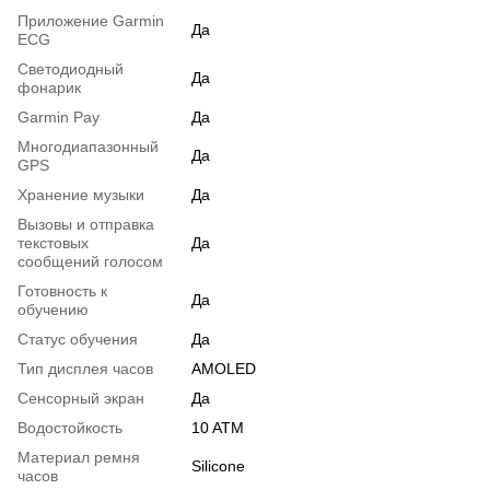
Приложение Garmin
Да
ECG
Светодиодный
Да
фонарик
Garmin Pay
Да
Многодиапазонный
Да
GPS
Хранение музыки
Да
Вызовы и отправка
текстовых
Да
сообщений голосом
Готовность к
Да
обучению
Статус обучения
Да
Тип дисплея часов
AMOLED
Сенсорный экран
Да
Водостойкость
10 ATM
Материал ремня
Silicone
часов