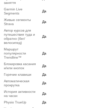
заняття
Garmin Live
Да
Segments
Живые сегменты
Да
Strava
Автор курсов для
путешествия туда и
Да
обратно (бег/
велосипед)
Маршрут
популярности
Да
Trendline™
Блокировка касания
Да
и/или кнопок
Горячие клавиши
Да
Автоматическая
Да
прокрутка
История активности
Да
на часах
Physio TrueUp
Да