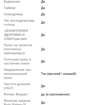
Будильник
Да
Таймер
Да
Секундомер
Да
Час восхода/захода
Да
солнца
↓МОНИТОРИНГ
ЗДОРОВЬЯ И
Да
САМОчувствия
Пульс на запястье
(постоянно,
Да
ежесекундно)
Суточный пульс в
Да
состоянии покоя
Уведомление про
ненормальный
Так (високий і низький)
пульс
Частота дыхания
Да
(24х7)
Фитнес Возраст
да (в приложении)
Монитор энергии
Да
Body Battery™