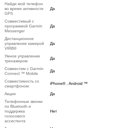
Найди мой телефон
во время активности
Да
GPS
Совместимый с
программой Garmin
Да
Messenger
Дистанционное
управление камерой
Да
VIRB®
Умное управление
Да
тренажером
Совместим с Garmin
Да
Connect ™ Mobile
Совместимость со
iPhone® , Android ™
смартфоном
Акции
Да
Телефонные звонки
по Bluetooth и
поддержка
Нет
голосового
ассистента