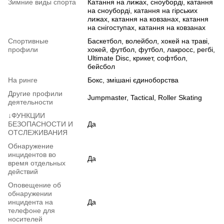
Зимние виды спорта
Катання на лижах, сноуборді, катання
на сноуборді, катання на гірських
лижах, катання на ковзанах, катання
на снігоступах, катання на ковзанах
Спортивные
Баскетбол, волейбол, хокей на траві,
профили
хокей, футбол, футбол, лакросс, регбі,
Ultimate Disc, крикет, софтбол,
бейсбол
На ринге
Бокс, змішані єдиноборства
Другие профили
Jumpmaster, Tactical, Roller Skating
деятельности
↓ФУНКЦИИ
БЕЗОПАСНОСТИ И
Да
ОТСЛЕЖИВАНИЯ
Обнаружение
инцидентов во
Да
время отдельных
действий
Оповещение об
обнаружении
инцидента на
Да
телефоне для
носителей