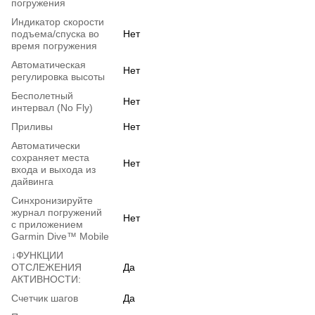
погружения
Индикатор скорости
подъема/спуска во
Нет
время погружения
Автоматическая
Нет
регулировка высоты
Бесполетный
Нет
интервал (No Fly)
Приливы
Нет
Автоматически
сохраняет места
Нет
входа и выхода из
дайвинга
Синхронизируйте
журнал погружений
Нет
с приложением
Garmin Dive™ Mobile
↓ФУНКЦИИ
ОТСЛЕЖЕНИЯ
Да
АКТИВНОСТИ:
Счетчик шагов
Да