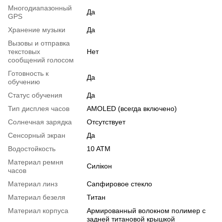
Многодиапазонный
Да
GPS
Хранение музыки
Да
Вызовы и отправка
текстовых
Нет
сообщений голосом
Готовность к
Да
обучению
Статус обучения
Да
Тип дисплея часов
AMOLED (всегда включено)
Солнечная зарядка
Отсутствует
Сенсорный экран
Да
Водостойкость
10 ATM
Материал ремня
Силікон
часов
Материал линз
Сапфировое стекло
Материал безеля
Титан
Материал корпуса
Армированный волокном полимер с
задней титановой крышкой