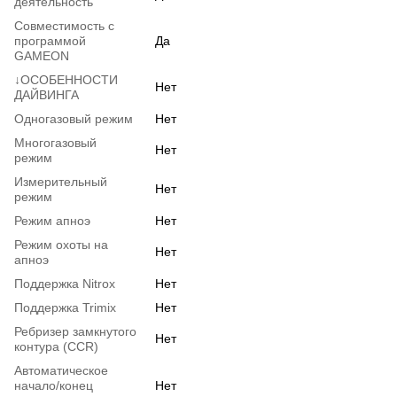
деятельность
Совместимость с
программой
Да
GAMEON
↓ОСОБЕННОСТИ
Нет
ДАЙВИНГА
Одногазовый режим
Нет
Многогазовый
Нет
режим
Измерительный
Нет
режим
Режим апноэ
Нет
Режим охоты на
Нет
апноэ
Поддержка Nitrox
Нет
Поддержка Trimix
Нет
Ребризер замкнутого
Нет
контура (CCR)
Автоматическое
начало/конец
Нет