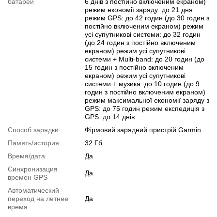
батареи
6 днів з постійно включеним екраном)
режим економії заряду: до 21 дня
режим GPS: до 42 годин (до 30 годин з
постійно включеним екраном) режим
усі супутникові системи: до 32 годин
(до 24 годин з постійно включеним
екраном) режим усі супутникові
системи + Multi-band: до 20 годин (до
15 годин з постійно включеним
екраном) режим усі супутникові
системи + музика: до 10 годин (до 9
годин з постійно включеним екраном)
режим максимальної економії заряду з
GPS: до 75 годин режим експедиція з
GPS: до 14 днів
Способ зарядки
Фірмовий зарядний пристрій Garmin
Память/история
32 Гб
Время/дата
Да
Синхронизация
Да
времен GPS
Автоматический
переход на летнее
Да
время