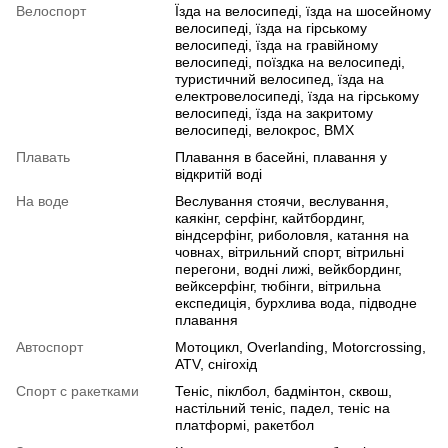
Велоспорт
Їзда на велосипеді, їзда на шосейному
велосипеді, їзда на гірському
велосипеді, їзда на гравійному
велосипеді, поїздка на велосипеді,
туристичний велосипед, їзда на
електровелосипеді, їзда на гірському
велосипеді, їзда на закритому
велосипеді, велокрос, BMX
Плавать
Плавання в басейні, плавання у
відкритій воді
На воде
Веслування стоячи, веслування,
каякінг, серфінг, кайтбординг,
віндсерфінг, риболовля, катання на
човнах, вітрильний спорт, вітрильні
перегони, водні лижі, вейкбординг,
вейксерфінг, тюбінги, вітрильна
експедиція, бурхлива вода, підводне
плавання
Автоспорт
Мотоцикл, Overlanding, Motorcrossing,
ATV, снігохід
Спорт с ракетками
Теніс, піклбол, бадмінтон, сквош,
настільний теніс, падел, теніс на
платформі, ракетбол