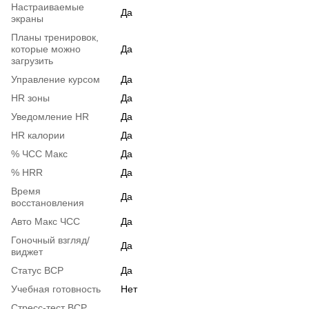
Настраиваемые
Да
экраны
Планы тренировок,
которые можно
Да
загрузить
Управление курсом
Да
HR зоны
Да
Уведомление HR
Да
HR калории
Да
% ЧСС Макс
Да
% HRR
Да
Время
Да
восстановления
Авто Макс ЧСС
Да
Гоночный взгляд/
Да
виджет
Статус ВСР
Да
Учебная готовность
Нет
Стресс-тест ВСР