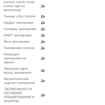
Garmin coach-готові
плани їзди на
Да
велосипеді
Тренер з бігу Garmin
Да
Кардио тренировки
Да
Силовые тренировки
Да
HИИT тренировки
Да
Йога тренировки
Да
Тренировки пилатес
Да
Анимация
тренировок на
Да
экране
Экранная карта
Да
мышц тренировок
Автоматический
Да
подсчет повторений
↓ВОЗМОЖНОСТИ
ОБУЧЕНИЯ,
Да
ПЛАНИРОВАНИЯ И
АНАЛИЗА