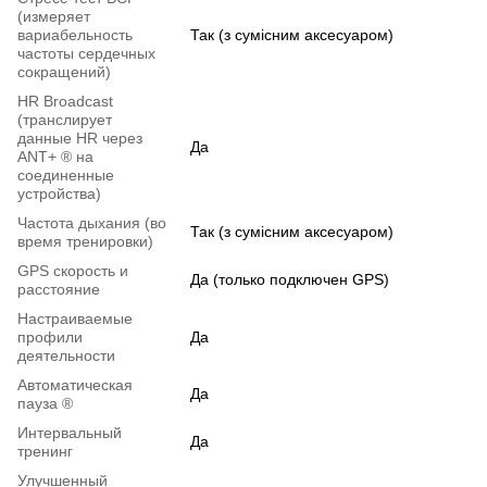
(измеряет
вариабельность
Так (з сумісним аксесуаром)
частоты сердечных
сокращений)
HR Broadcast
(транслирует
данные HR через
Да
ANT+ ® на
соединенные
устройства)
Частота дыхания (во
Так (з сумісним аксесуаром)
время тренировки)
GPS скорость и
Да (только подключен GPS)
расстояние
Настраиваемые
профили
Да
деятельности
Автоматическая
Да
пауза ®
Интервальный
Да
тренинг
Улучшенный