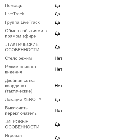
Помощь
Да
LiveTrack
Да
Группа LiveTrack
Да
Обмен событиями в
Да
прямом эфире
↓ТАКТИЧЕСКИЕ
Да
ОСОБЕННОСТИ:
Стелс режим
Нет
Режим ночного
Нет
видения
Двойная сетка
координат
Нет
(тактические)
Локации XERO ™
Да
Выключить
Нет
переключатель
↓ИГРОВЫЕ
Да
ОСОБЕННОСТИ
Игровая
Да