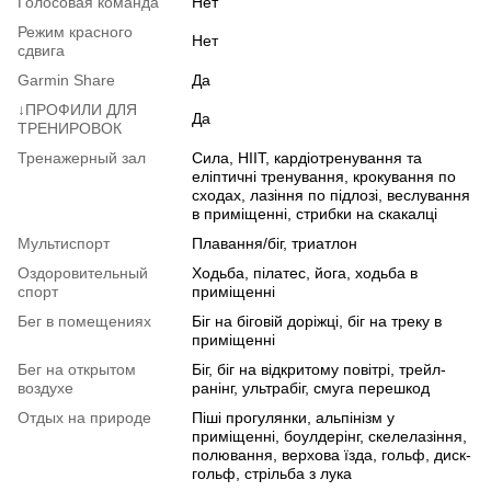
Голосовая команда
Нет
Режим красного
Нет
сдвига
Garmin Share
Да
↓ПРОФИЛИ ДЛЯ
Да
ТРЕНИРОВОК
Тренажерный зал
Сила, HIIT, кардіотренування та
еліптичні тренування, крокування по
сходах, лазіння по підлозі, веслування
в приміщенні, стрибки на скакалці
Мультиспорт
Плавання/біг, триатлон
Оздоровительный
Ходьба, пілатес, йога, ходьба в
спорт
приміщенні
Бег в помещениях
Біг на біговій доріжці, біг на треку в
приміщенні
Бег на открытом
Біг, біг на відкритому повітрі, трейл-
воздухе
ранінг, ультрабіг, смуга перешкод
Отдых на природе
Піші прогулянки, альпінізм у
приміщенні, боулдерінг, скелелазіння,
полювання, верхова їзда, гольф, диск-
гольф, стрільба з лука