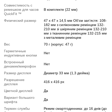
Совместимость с
ремешком для часов
В комплекте (22 мм)
QuickFit ™
Физический размер
47 x 47 x 14,5 мм Об’єм зап’ястя: 108-
182 мм з силіконовим ремінцем 132-
210 мм зі шкіряним ремінцем 132-210
мм з тканинним ремінцем 132-215 мм
з металевим ремінцем
Вес
70 г (корпус: 47 г)
Герметичные
Нет
индуктивные кнопки
Встроенный
Нет
динамик/микрофон
Размер дисплея
Диаметр 33 мм (1,3 дюйма)
Разрешение
416 x 416 px
дисплея
Цветной дисплей
Да
Вариант большого
Да
шрифта
Термин службы
Режим смартгодинника: до 16 днів (до