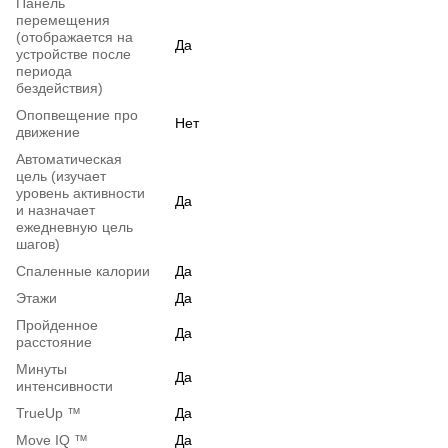
Панель
перемещения
(отображается на
Да
устройстве после
периода
бездействия)
Опопвещение про
Нет
движение
Автоматическая
цель (изучает
уровень активности
Да
и назначает
ежедневную цель
шагов)
Спаленные калории
Да
Этажи
Да
Пройденное
Да
расстояние
Минуты
Да
интенсивности
TrueUp ™
Да
Move IQ ™
Да