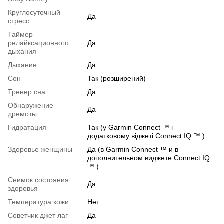
Круглосуточный
Да
стресс
Таймер
релайксационного
Да
дыхания
Дыхание
Да
Сон
Так (розширений)
Тренер сна
Да
Обнаружение
Да
дремоты
Гидратация
Так (у Garmin Connect ™ і
додатковому віджеті Connect IQ ™ )
Здоровье женщины
Да (в Garmin Connect ™ и в
дополнительном виджете Connect IQ
™ )
Снимок состояния
Да
здоровья
Температура кожи
Нет
Советчик джет лаг
Да