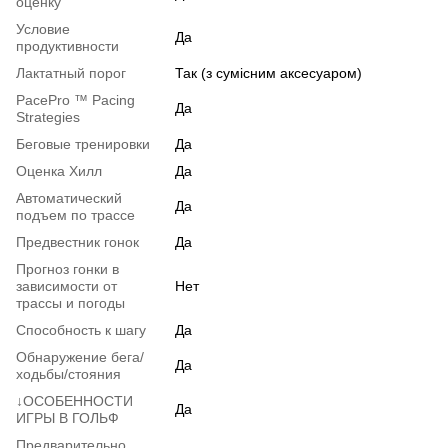
оценку
Условие
Да
продуктивности
Лактатный порог
Так (з сумісним аксесуаром)
PacePro ™ Pacing
Да
Strategies
Беговые тренировки
Да
Оценка Хилл
Да
Автоматический
Да
подъем по трассе
Предвестник гонок
Да
Прогноз гонки в
зависимости от
Нет
трассы и погоды
Способность к шагу
Да
Обнаружение бега/
Да
ходьбы/стояния
↓ОСОБЕННОСТИ
Да
ИГРЫ В ГОЛЬФ
Предварительно