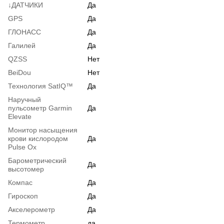
↓ДАТЧИКИ
Да
GPS
Да
ГЛОНАСС
Да
Галилей
Да
QZSS
Нет
BeiDou
Нет
Технология SatIQ™
Да
Наручный
пульсометр Garmin
Да
Elevate
Монитор насыщения
крови кислородом
Да
Pulse Ox
Барометрический
Да
высотомер
Компас
Да
Гироскоп
Да
Акселерометр
Да
Термометр
да