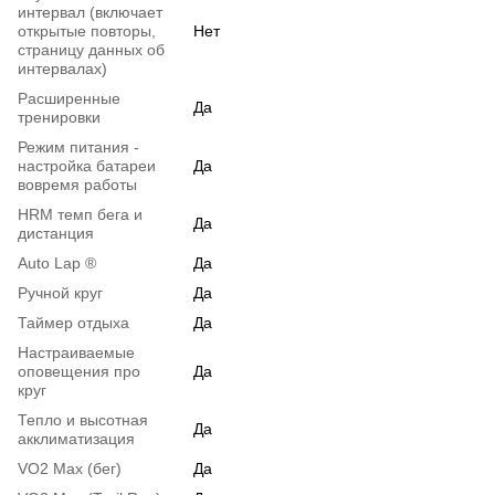
интервал (включает
открытые повторы,
Нет
страницу данных об
интервалах)
Расширенные
Да
тренировки
Режим питания -
настройка батареи
Да
вовремя работы
HRM темп бега и
Да
дистанция
Auto Lap ®
Да
Ручной круг
Да
Таймер отдыха
Да
Настраиваемые
оповещения про
Да
круг
Тепло и высотная
Да
акклиматизация
VO2 Max (бег)
Да