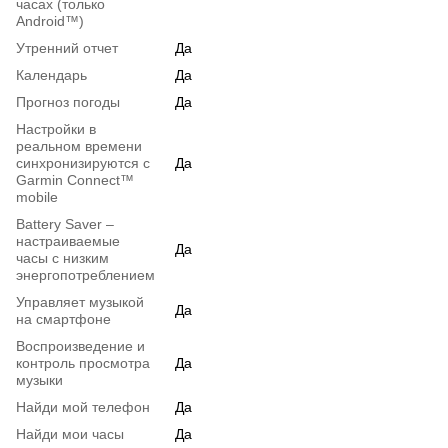
часах (только
Android™)
Утренний отчет
Да
Календарь
Да
Прогноз погоды
Да
Настройки в
реальном времени
синхронизируются с
Да
Garmin Connect™
mobile
Battery Saver –
настраиваемые
Да
часы с низким
энергопотреблением
Управляет музыкой
Да
на смартфоне
Воспроизведение и
контроль просмотра
Да
музыки
Найди мой телефон
Да
Найди мои часы
Да