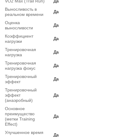
VO2 Max (Trail Run)
Да
Выносливость в
Да
реальном времени
Оценка
Да
выносливости
Коэффициент
Да
нагрузки
Тренировочная
Да
нагрузка
Тренировочная
Да
нагрузка фокус
Тренировочный
Да
эффект
Тренировочный
эффект
Да
(анаэробный)
Основное
преимущество
Да
(метки Training
Effect)
Улучшенное время
Да