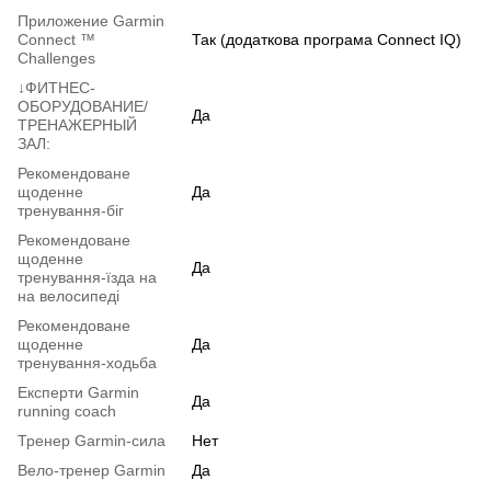
Приложение Garmin
Connect ™
Так (додаткова програма Connect IQ)
Challenges
↓ФИТНЕС-
ОБОРУДОВАНИЕ/
Да
ТРЕНАЖЕРНЫЙ
ЗАЛ:
Рекомендоване
щоденне
Да
тренування-біг
Рекомендоване
щоденне
Да
тренування-їзда на
на велосипеді
Рекомендоване
щоденне
Да
тренування-ходьба
Експерти Garmin
Да
running coach
Тренер Garmin-сила
Нет
Вело-тренер Garmin
Да