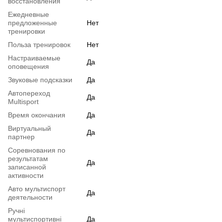
восстановления
Ежедневные
предложенные
Нет
тренировки
Польза тренировок
Нет
Настраиваемые
Да
оповещения
Звуковые подсказки
Да
Автопереход
Да
Multisport
Время окончания
Да
Виртуальный
Да
партнер
Соревнования по
результатам
Да
записанной
активности
Авто мультиспорт
Да
деятельности
Ручні
мультиспортивні
Да