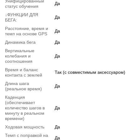
Унифицированный
Да
статус обучения
↓ФУНКЦИИ ДЛЯ
Да
БЕГА:
Расстояние, время и
Да
темп на основе GPS
Динамика бега
Да
Вертикальные
колебания и
Да
соотношения
Время и баланс
Так (с совместимым аксессуаром)
контакта с землей
Длина шага
Да
(реальное время)
Каденция
(обеспечивает
количество шагов в
Да
минуту в реальном
времени)
Ходовая мощность
Да
Темп с поправкой на
Да