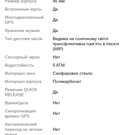
Размер корпуса
46 мм
Встроенные карты
Да
Многодиапазонный
Да
GPS
Хранение музыки
Да
Тип дисплея часов
Видима на сонячному світлі
трансфлективна пам'ять в пікселі
(MIP)
Сенсорный экран
Нет
Водостойкость
5 ATM
Материал линз
Сапфировое стекло
Материал корпуса
Поликарбонат
Ремешки QUICK
Да
RELEASE
Время/дата
Нет
Синхронизация
Нет
времен GPS
Автоматический
переход на летнее
Нет
время