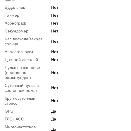
Будильник
Нет
Таймер
Нет
Хронограф
Нет
Секундомер
Нет
Час восхода/захода
Нет
солнца
Аналогові руки
Нет
Цветной дисплей
Нет
Пульс на запястье
(постоянно,
Нет
ежесекундно)
Суточный пульс в
Нет
состоянии покоя
Круглосуточный
Нет
стресс
GPS
Да
ГЛОНАСС
Да
Многочастотное
Да