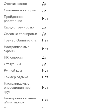
Счетчик шагов
Да
Спаленные калории
Да
Пройденное
Нет
расстояние
Кардио тренировки
Да
Силовые тренировки
Да
Тренер Garmin-сила
Нет
Настраиваемые
Нет
экраны
HR калории
Да
Статус ВСР
Да
Ручной круг
Нет
Таймер отдыха
Нет
Настраиваемые
оповещения про
Нет
круг
Блокировка касания
Нет
и/или кнопок