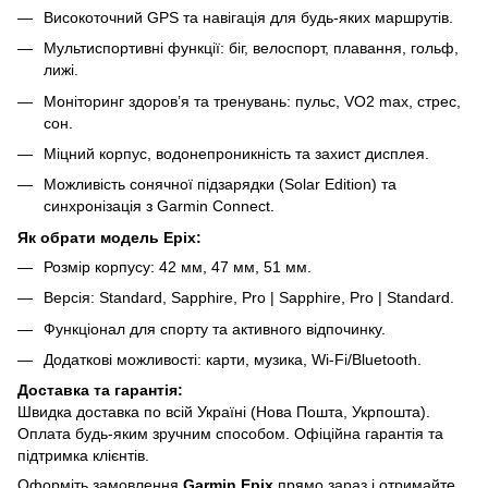
Високоточний GPS та навігація для будь-яких маршрутів.
Мультиспортивні функції: біг, велоспорт, плавання, гольф,
лижі.
Моніторинг здоров’я та тренувань: пульс, VO2 max, стрес,
сон.
Міцний корпус, водонепроникність та захист дисплея.
Можливість сонячної підзарядки (Solar Edition) та
синхронізація з Garmin Connect.
Як обрати модель Epix:
Розмір корпусу: 42 мм, 47 мм, 51 мм.
Версія: Standard, Sapphire, Pro | Sapphire, Pro | Standard.
Функціонал для спорту та активного відпочинку.
Додаткові можливості: карти, музика, Wi-Fi/Bluetooth.
Доставка та гарантія:
Швидка доставка по всій Україні (Нова Пошта, Укрпошта).
Оплата будь-яким зручним способом. Офіційна гарантія та
підтримка клієнтів.
Оформіть замовлення
Garmin Epix
прямо зараз і отримайте