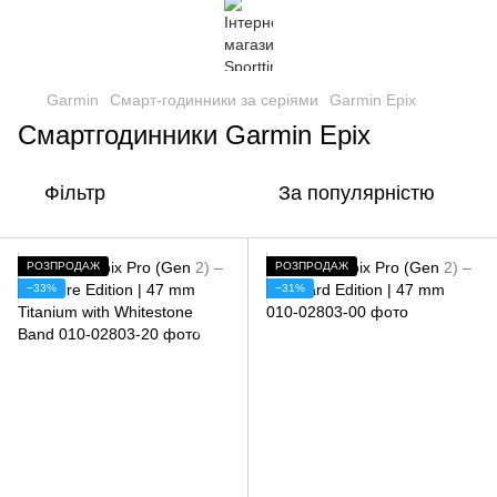
Garmin
Смарт-годинники за серіями
Garmin Epix
Смартгодинники Garmin Epix
Фільтр
За популярністю
РОЗПРОДАЖ
РОЗПРОДАЖ
−33%
−31%