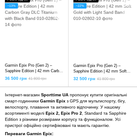
−13%
−22%
Garmin Epix Pro (Gen 2) –
Garmin Epix Pro (Gen 2) –
Sapphire Edition | 42 mm Carbon
Sapphire Edition | 42 mm Soft
Gray DLC Titanium with Black
Gold with Light Sand Band
36 500 грн
32 500 грн
41 800 грн
41 800 грн
Band
Інтернет-магазин
Sporttime UA
пропонує купити оригінальні
смарт-годинники
Garmin Epix
з GPS для мультиспорту, бігу,
велоспорту, плавання та активного відпочинку. У нашому
асортименті моделі
Epix 2, Epix Pro 2
, Standard та Sapphire
Edition з різними розмірами корпусу та функціоналом. Усі
пристрої офіційно сертифіковані та мають гарантію.
Переваги Garmin Epix: