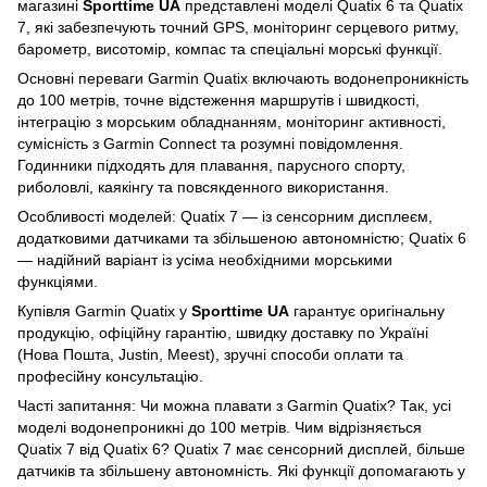
магазині
Sporttime UA
представлені моделі Quatix 6 та Quatix
7, які забезпечують точний GPS, моніторинг серцевого ритму,
барометр, висотомір, компас та спеціальні морські функції.
Основні переваги Garmin Quatix включають водонепроникність
до 100 метрів, точне відстеження маршрутів і швидкості,
інтеграцію з морським обладнанням, моніторинг активності,
сумісність з Garmin Connect та розумні повідомлення.
Годинники підходять для плавання, парусного спорту,
риболовлі, каякінгу та повсякденного використання.
Особливості моделей: Quatix 7 — із сенсорним дисплеєм,
додатковими датчиками та збільшеною автономністю; Quatix 6
— надійний варіант із усіма необхідними морськими
функціями.
Купівля Garmin Quatix у
Sporttime UA
гарантує оригінальну
продукцію, офіційну гарантію, швидку доставку по Україні
(Нова Пошта, Justin, Meest), зручні способи оплати та
професійну консультацію.
Часті запитання: Чи можна плавати з Garmin Quatix? Так, усі
моделі водонепроникні до 100 метрів. Чим відрізняється
Quatix 7 від Quatix 6? Quatix 7 має сенсорний дисплей, більше
датчиків та збільшену автономність. Які функції допомагають у