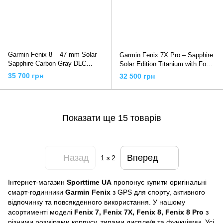
Garmin Fenix 8 – 47 mm Solar
Garmin Fenix 7X Pro – Sapphire
Sapphire Carbon Gray DLC
Solar Edition Titanium with Fog
Titanium 0100290610
Gray/Ember Orange Band
35 700 грн
32 500 грн
Показати ще 15 товарів
Назад
Вперед
1
з 2
Інтернет-магазин
Sporttime UA
пропонує купити оригінальні
смарт-годинники
Garmin Fenix
з GPS для спорту, активного
відпочинку та повсякденного використання. У нашому
асортименті моделі
Fenix 7, Fenix 7X, Fenix 8, Fenix 8 Pro
з
різними розмірами корпусу, типами дисплеїв та функціями. Усі