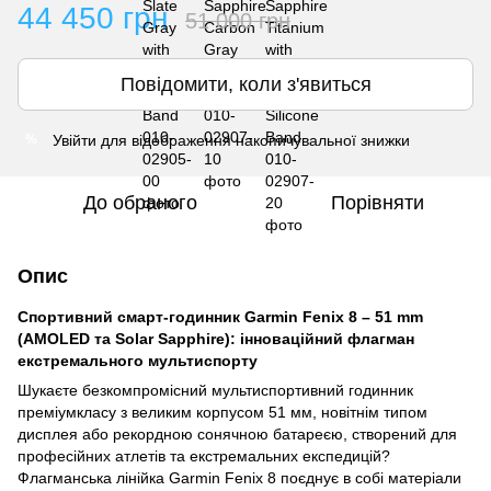
44 450 грн
51 000 грн
Повідомити, коли з'явиться
Увійти
для відображення накопичувальної знижки
%
До обраного
Порівняти
Опис
Спортивний смарт-годинник Garmin Fenix 8 – 51 mm
(AMOLED та Solar Sapphire): інноваційний флагман
екстремального мультиспорту
Шукаєте безкомпромісний мультиспортивний годинник
преміумкласу з великим корпусом 51 мм, новітнім типом
дисплея або рекордною сонячною батареєю, створений для
професійних атлетів та екстремальних експедицій?
Флагманська лінійка Garmin Fenix 8 поєднує в собі матеріали