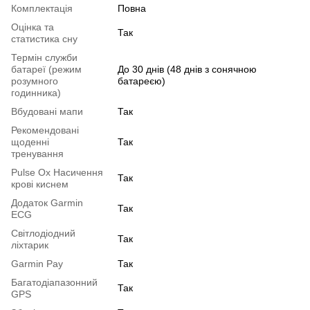
Комплектація
Повна
Оцінка та
Так
статистика сну
Термін служби
батареї (режим
До 30 днів (48 днів з сонячною
розумного
батареєю)
годинника)
Вбудовані мапи
Так
Рекомендовані
щоденні
Так
тренування
Pulse Ox Насичення
Так
крові киснем
Додаток Garmin
Так
ECG
Світлодіодний
Так
ліхтарик
Garmin Pay
Так
Багатодіапазонний
Так
GPS