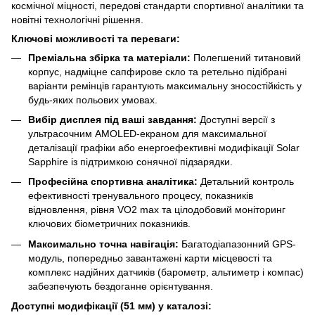
космічної міцності, передові стандарти спортивної аналітики та
новітні технологічні рішення.
Ключові можливості та переваги:
Преміальна збірка та матеріали:
Полегшений титановий
корпус, надміцне сапфирове скло та ретельно підібрані
варіанти ремінців гарантують максимальну зносостійкість у
будь-яких польових умовах.
Вибір дисплея під ваші завдання:
Доступні версії з
ультрасочним AMOLED-екраном для максимальної
деталізації графіки або енергоефективні модифікації Solar
Sapphire із підтримкою сонячної підзарядки.
Професійна спортивна аналітика:
Детальний контроль
ефективності тренувального процесу, показників
відновлення, рівня VO2 max та цілодобовий моніторинг
ключових біометричних показників.
Максимально точна навігація:
Багатодіапазонний GPS-
модуль, попередньо завантажені карти місцевості та
комплекс надійних датчиків (барометр, альтиметр і компас)
забезпечують бездоганне орієнтування.
Доступні модифікації (51 мм) у каталозі: