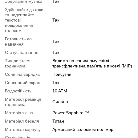
Зберігання музики
Так
Здійснюйте дзвінки
та надсилайте
текстові
Так
повідомлення
голосом
Готовність до
Так
навчання
Статус навчання
Так
Тип дисплея
Видима на сонячному світлі
годинника
трансфлективна пам'ять в пікселі (MIP)
Сонячна зарядка
Присутня
Сенсорний екран
Так
Водостійкість
10 ATM
Матеріал ремінця
Силікон
годинника
Матеріал лінз
Power Sapphire ™
Матеріал безеля
Титан
Матеріал корпусу
Армований волокном полімер
Сумісність із