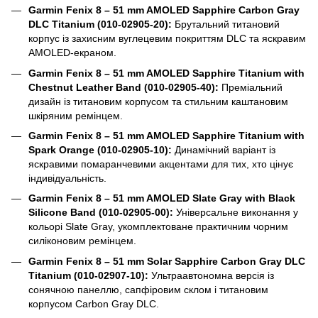
Garmin Fenix 8 – 51 mm AMOLED Sapphire Carbon Gray
DLC Titanium (010-02905-20):
Брутальний титановий
корпус із захисним вуглецевим покриттям DLC та яскравим
AMOLED-екраном.
Garmin Fenix 8 – 51 mm AMOLED Sapphire Titanium with
Chestnut Leather Band (010-02905-40):
Преміальний
дизайн із титановим корпусом та стильним каштановим
шкіряним ремінцем.
Garmin Fenix 8 – 51 mm AMOLED Sapphire Titanium with
Spark Orange (010-02905-10):
Динамічний варіант із
яскравими помаранчевими акцентами для тих, хто цінує
індивідуальність.
Garmin Fenix 8 – 51 mm AMOLED Slate Gray with Black
Silicone Band (010-02905-00):
Універсальне виконання у
кольорі Slate Gray, укомплектоване практичним чорним
силіконовим ремінцем.
Garmin Fenix 8 – 51 mm Solar Sapphire Carbon Gray DLC
Titanium (010-02907-10):
Ультраавтономна версія із
сонячною панеллю, сапфіровим склом і титановим
корпусом Carbon Gray DLC.