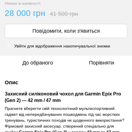
Немає в наявності
28 000 грн
41 500 грн
Повідомити, коли з'явиться
Увійти
для відображення накопичувальної знижки
%
До обраного
Порівняти
Опис
Захисний силіконовий чохол для Garmin Epix Pro
(Gen 2) — 42 mm / 47 mm
Прагнете вберегти свій технологічний мультиспортивний
гаджет від непередбачуваних пошкоджень під час жорстких
тренувань, туристичних походів чи щоденного використання?
Фірмовий захисний аксесуар, створений спеціально для
лінійок
Garmin Epix Pro (Gen 2)
у версіях
42 mm
та
47 mm
,