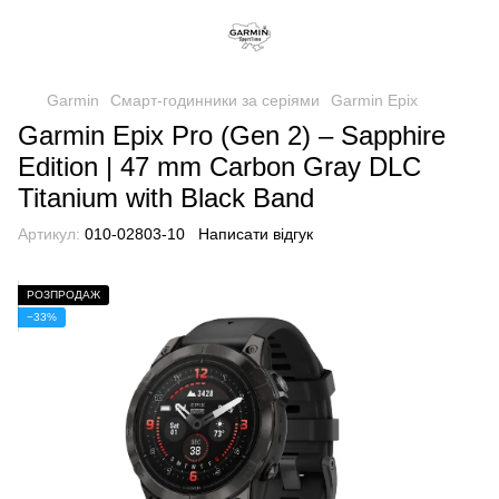
Garmin
Смарт-годинники за серіями
Garmin Epix
Garmin Epix Pro (Gen 2) – Sapphire
Edition | 47 mm Carbon Gray DLC
Titanium with Black Band
Артикул:
010-02803-10
Написати відгук
РОЗПРОДАЖ
−33%