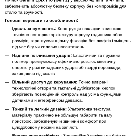
забезпечить абсолютну безпеку корпусу без компромісів для
стилю та зручності.
Головні переваги та особливості:
Ідеальна сумісність:
Конструкція накладки з високою
точністю повторює архітектуру корпусу годинника обох
розмірів, гарантуючи щільну фіксацію без люфтів і зміщень
під час бігу чи силових навантажень.
Надійне поглинання ударів:
Еластичний та пружний
полімер преміумкласу ефективно розсіює кінетичну
енергію у разі випадкових ударів об тверді перешкоди,
захищаючи від сколів.
Вільний доступ до керування:
Точно вивірені
технологічні отвори та тактильні дублікатори кнопок
зберігають повноцінний контроль над усіма функціями,
датчиками й інтерфейсом девайса.
Тонкий та легкий дизайн:
Ультратонка текстура
матеріалу практично не збільшує габарити та вагу
пристрою, забезпечуючи звичний комфорт при
цілодобовому носінні на зап'ясті.
Висока зносостійкість:
Зносостійкий силікон не боїться