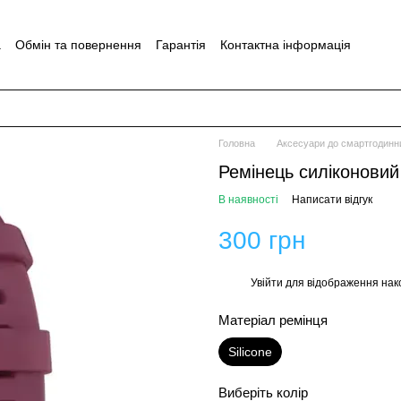
а
Обмін та повернення
Гарантія
Контактна інформація
Головна
Аксесуари до смартгодинн
Ремінець силіконовий 
В наявності
Написати відгук
300 грн
Увійти
для відображення нак
%
Матеріал ремінця
Silicone
Виберіть колір