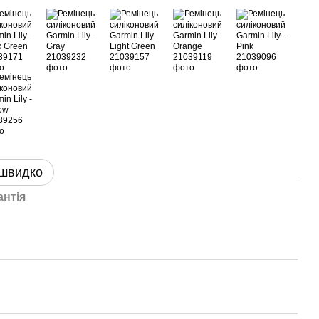
 швидко
антія