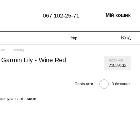
067 102-25-71
Мій кошик
Вхід
Укр
иків
Ремінці
Garmin Lily - Wine Red
Артикул
21039133
Порівняти
В бажання
опичувальної знижки