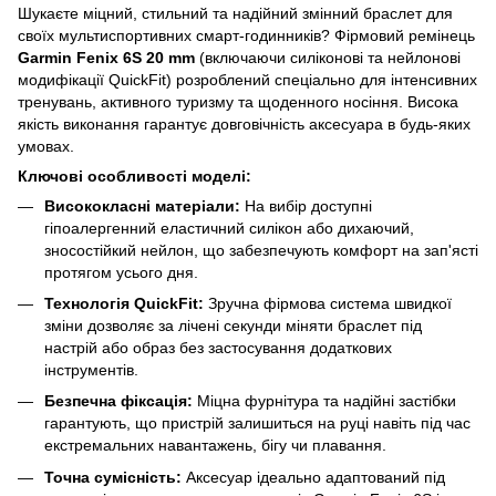
Шукаєте міцний, стильний та надійний змінний браслет для
своїх мультиспортивних смарт-годинників? Фірмовий ремінець
Garmin Fenix 6S 20 mm
(включаючи силіконові та нейлонові
модифікації QuickFit) розроблений спеціально для інтенсивних
тренувань, активного туризму та щоденного носіння. Висока
якість виконання гарантує довговічність аксесуара в будь-яких
умовах.
Ключові особливості моделі:
Висококласні матеріали:
На вибір доступні
гіпоалергенний еластичний силікон або дихаючий,
зносостійкий нейлон, що забезпечують комфорт на зап'ясті
протягом усього дня.
Технологія QuickFit:
Зручна фірмова система швидкої
зміни дозволяє за лічені секунди міняти браслет під
настрій або образ без застосування додаткових
інструментів.
Безпечна фіксація:
Міцна фурнітура та надійні застібки
гарантують, що пристрій залишиться на руці навіть під час
екстремальних навантажень, бігу чи плавання.
Точна сумісність:
Аксесуар ідеально адаптований під