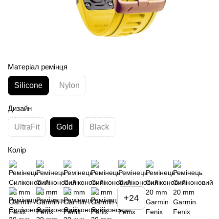
Матеріал ремінця
Silicone
Nylon
Дизайн
UltraFit
Gold
Black
Колір
+24