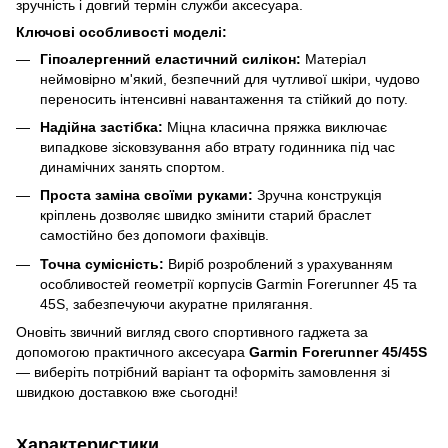
зручність і довгий термін служби аксесуара.
Ключові особливості моделі:
Гіпоалергенний еластичний силікон:
Матеріал
неймовірно м'який, безпечний для чутливої шкіри, чудово
переносить інтенсивні навантаження та стійкий до поту.
Надійна застібка:
Міцна класична пряжка виключає
випадкове зісковзування або втрату годинника під час
динамічних занять спортом.
Проста заміна своїми руками:
Зручна конструкція
кріплень дозволяє швидко змінити старий браслет
самостійно без допомоги фахівців.
Точна сумісність:
Виріб розроблений з урахуванням
особливостей геометрії корпусів Garmin Forerunner 45 та
45S, забезпечуючи акуратне прилягання.
Оновіть звичний вигляд свого спортивного гаджета за
допомогою практичного аксесуара
Garmin Forerunner 45/45S
— виберіть потрібний варіант та оформіть замовлення зі
швидкою доставкою вже сьогодні!
Характеристики