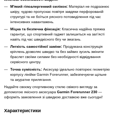
М'який гіпоалергенний силікон:
Матеріал не подразнює
шкіру, чудово пропускає повітря завдяки перфорованій
структурі та не боїться рясного потовиділення під час
інтенсивних навантажень.
Міцна та безпечна фіксація:
Класична надійна пряжка
гарантує, що спортивний гаджет залишиться на зап'ясті
навіть під час швидкісного бігу чи змагань.
Легкість самостійної заміни:
Продумана конструкція
кріплень дозволяє швидко та без зайвих зусиль змінити
браслет своїми силами без необхідності відвідування
сервісного центру.
Точна сумісність:
Аксесуар ідеально повторює геометрію
корпусу лінійки Garmin Forerunner, забезпечуючи щільне
та акуратне прилягання.
Надайте своєму спортивному стилю свіжого вигляду за
допомогою якісного аксесуара
Garmin Forerunner 230
—
оформіть замовлення зі швидкою доставкою вже сьогодні!
Характеристики