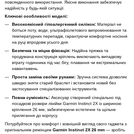
повсякденного використання. Якісне виконання забезпечує
надійність у будь-якій ситуації.
Ключові особливості моделі:
Високоякісний гіпоалергенний силікон:
Матеріал не
боїться поту, води, ультрафіолетового випромінювання та
температурних перепадів, гарантуючи комфортне носіння
на руці впродовж усього дня.
Безпечна та міцна фіксація:
Надійна пряжка та
продумана конструкція кріплень виключають випадкову
втрату годинника під час бігу, плавання чи екстремальних
навантажень.
Проста заміна своїми руками:
Зручна система дозволяє
швидко зняти старий браслет і встановити новий без
застосування спеціалізованих інструментів.
Повна сумісність:
Аксесуар створений спеціально під
посадкові розміри лінійки Garmin Instinct 2X із шириною
кріплення 26 мм, забезпечуючи естетичне та щільне
прилягання до корпусу.
Потурбуйтеся про комфорт і зовнішній вигляд свого гаджета з
оригінальним ремінцем
Garmin Instinct 2X 26 mm
— зробіть