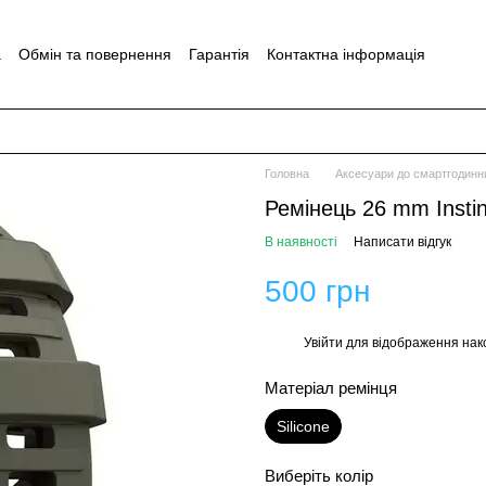
а
Обмін та повернення
Гарантія
Контактна інформація
Головна
Аксесуари до смартгодинн
Ремінець 26 mm Insti
В наявності
Написати відгук
500 грн
Увійти
для відображення нак
%
Матеріал ремінця
Silicone
Виберіть колір