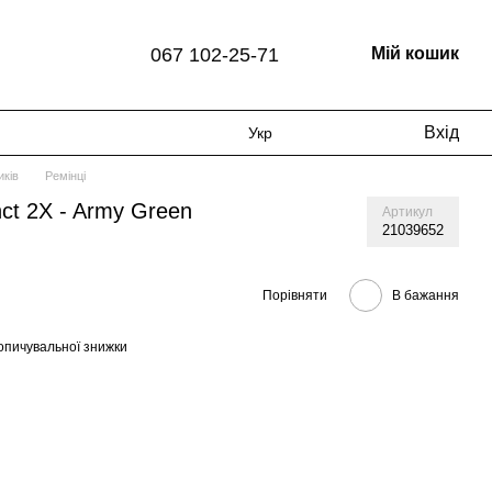
067 102-25-71
Мій кошик
Вхід
Укр
иків
Ремінці
nct 2X - Army Green
Артикул
21039652
Порівняти
В бажання
опичувальної знижки