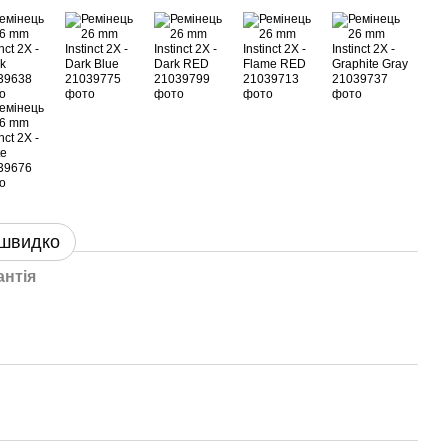
 швидко
антія