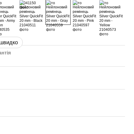
 швидко
антія