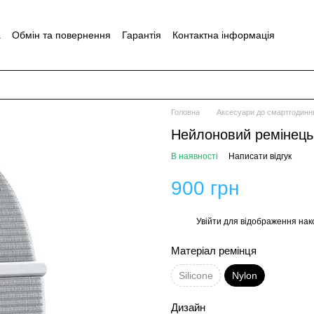
а
Обмін та повернення
Гарантія
Контактна інформація
Головна
Аксесуари до смартгодинн
Нейлоновий ремінець 
В наявності
Написати відгук
900 грн
Увійти
для відображення нак
%
Матеріал ремінця
Silicone
Nylon
Дизайн