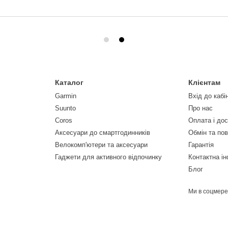
Каталог
Клієнтам
Garmin
Вхід до кабі
Suunto
Про нас
Coros
Оплата і до
Аксесуари до смартгодинників
Обмін та по
Велокомп'ютери та аксесуари
Гарантія
Гаджети для активного відпочинку
Контактна і
Блог
Ми в соцмер