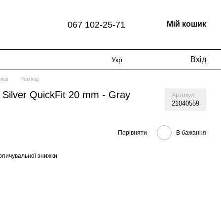
067 102-25-71
Мій кошик
Вхід
Укр
иків
Ремінці
Silver QuickFit 20 mm - Gray
Артикул
21040559
Порівняти
В бажання
опичувальної знижки