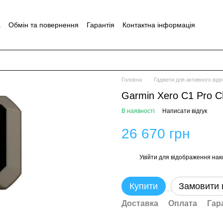
а
Обмін та повернення
Гарантія
Контактна інформація
Головна
Гаджети для активного від
Garmin Xero C1 Pro C
В наявності
Написати відгук
26 670 грн
Увійти
для відображення нак
%
Купити
Замовити
Доставка
Оплата
Гар