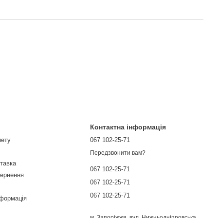
Контактна інформація
нету
067 102-25-71
Передзвонити вам?
ставка
067 102-25-71
вернення
067 102-25-71
067 102-25-71
нформація
м. Запоріжжя, вул. Нижньодніпровська,