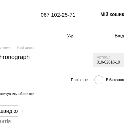
067 102-25-71
Мій кошик
Вхід
Укр
починку
Навігатори
hronograph
Артикул
010-02618-10
Порівняти
В бажання
опичувальної знижки
 швидко
антія