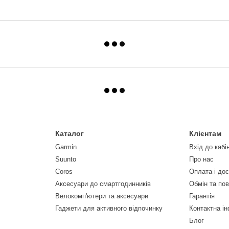
Каталог
Клієнтам
Garmin
Вхід до кабі
Suunto
Про нас
Coros
Оплата і до
Аксесуари до смартгодинників
Обмін та по
Велокомп'ютери та аксесуари
Гарантія
Гаджети для активного відпочинку
Контактна і
Блог