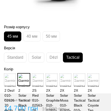
Розмір корпусу
45 мм
40 мм
50 мм
Версія
Standard
Solar
Dēzl
Tactical
Колір
Немає в наявності
14 700 грн
18 900 грн