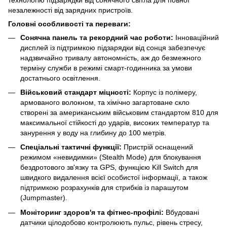
незалежності від зарядних пристроїв.
Головні особливості та переваги:
Сонячна панель та рекордний час роботи:
Інноваційний
дисплей із підтримкою підзарядки від сонця забезпечує
надзвичайно тривалу автономність, аж до безмежного
терміну служби в режимі смарт-годинника за умови
достатнього освітлення.
Військовий стандарт міцності:
Корпус із полімеру,
армованого волокном, та хімічно загартоване скло
створені за американським військовим стандартом 810 для
максимальної стійкості до ударів, високих температур та
занурення у воду на глибину до 100 метрів.
Спеціальні тактичні функції:
Пристрій оснащений
режимом «невидимки» (Stealth Mode) для блокування
бездротового зв'язку та GPS, функцією Kill Switch для
швидкого видалення всієї особистої інформації, а також
підтримкою розрахунків для стрибків із парашутом
(Jumpmaster).
Моніторинг здоров'я та фітнес-профілі:
Вбудовані
датчики цілодобово контролюють пульс, рівень стресу,