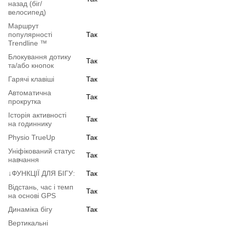
назад (біг/
велосипед)
Маршрут
популярності
Так
Trendline ™
Блокування дотику
Так
та/або кнопок
Гарячі клавіші
Так
Автоматична
Так
прокрутка
Історія активності
Так
на годиннику
Physio TrueUp
Так
Уніфікований статус
Так
навчання
↓ФУНКЦІЇ ДЛЯ БІГУ:
Так
Відстань, час і темп
Так
на основі GPS
Динаміка бігу
Так
Вертикальні