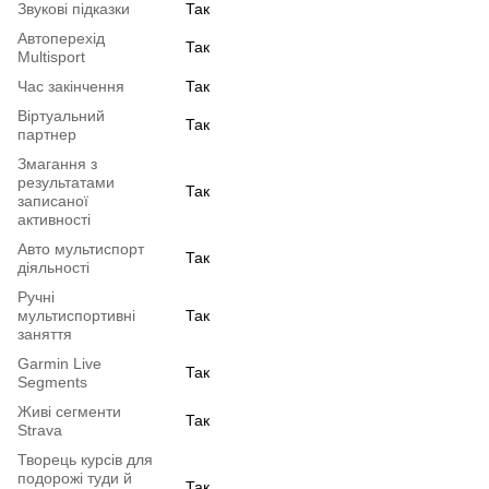
Звукові підказки
Так
Автоперехід
Так
Multisport
Час закінчення
Так
Віртуальний
Так
партнер
Змагання з
результатами
Так
записаної
активності
Авто мультиспорт
Так
діяльності
Ручні
мультиспортивні
Так
заняття
Garmin Live
Так
Segments
Живі сегменти
Так
Strava
Творець курсів для
подорожі туди й
Так