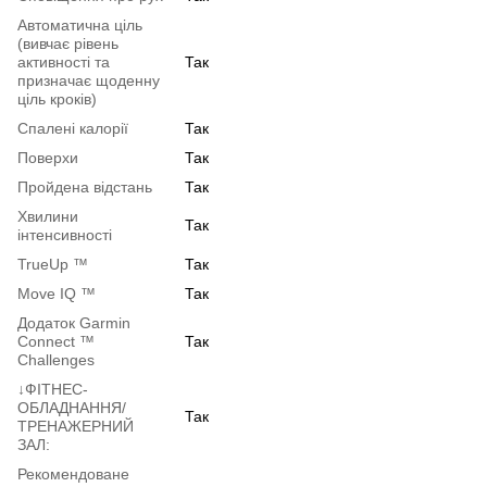
Автоматична ціль
(вивчає рівень
активності та
Так
призначає щоденну
ціль кроків)
Спалені калорії
Так
Поверхи
Так
Пройдена відстань
Так
Хвилини
Так
інтенсивності
TrueUp ™
Так
Move IQ ™
Так
Додаток Garmin
Connect ™
Так
Challenges
↓ФІТНЕС-
ОБЛАДНАННЯ/
Так
ТРЕНАЖЕРНИЙ
ЗАЛ:
Рекомендоване