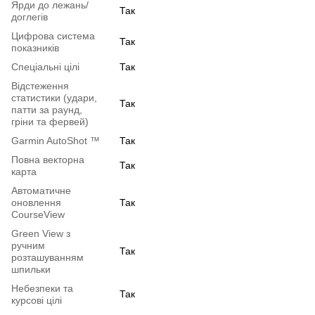
Ярди до лежань/
Так
доглегів
Цифрова система
Так
показників
Спеціальні цілі
Так
Відстеження
статистики (удари,
Так
патти за раунд,
гріни та фервей)
Garmin AutoShot ™
Так
Повна векторна
Так
карта
Автоматичне
оновлення
Так
CourseView
Green View з
ручним
Так
розташуванням
шпильки
Небезпеки та
Так
курсові цілі