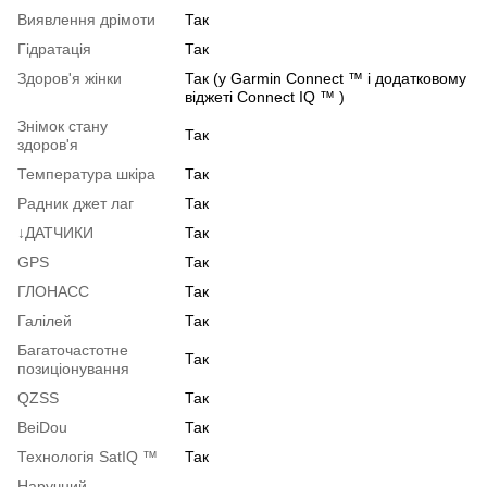
Виявлення дрімоти
Так
Гідратація
Так
Здоров'я жінки
Так (у Garmin Connect ™ і додатковому
віджеті Connect IQ ™ )
Знімок стану
Так
здоров'я
Температура шкіра
Так
Радник джет лаг
Так
↓ДАТЧИКИ
Так
GPS
Так
ГЛОНАСС
Так
Галілей
Так
Багаточастотне
Так
позиціонування
QZSS
Так
BeiDou
Так
Технологія SatIQ ™
Так
Наручний