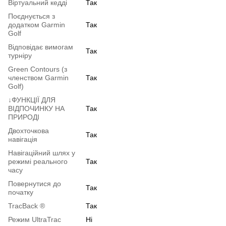
Віртуальний кедді
Так
Поєднується з
додатком Garmin
Так
Golf
Відповідає вимогам
Так
турніру
Green Contours (з
членством Garmin
Так
Golf)
↓ФУНКЦІЇ ДЛЯ
ВІДПОЧИНКУ НА
Так
ПРИРОДІ
Двохточкова
Так
навігація
Навігаційний шлях у
режимі реального
Так
часу
Повернутися до
Так
початку
TracBack ®
Так
Режим UltraTrac
Ні