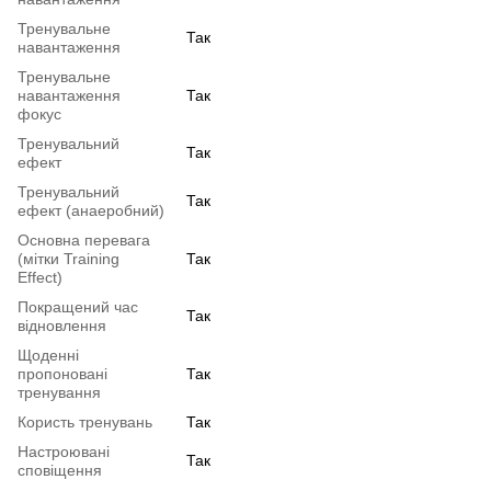
Тренувальне
Так
навантаження
Тренувальне
навантаження
Так
фокус
Тренувальний
Так
ефект
Тренувальний
Так
ефект (анаеробний)
Основна перевага
(мітки Training
Так
Effect)
Покращений час
Так
відновлення
Щоденні
пропоновані
Так
тренування
Користь тренувань
Так
Настроювані
Так
сповіщення