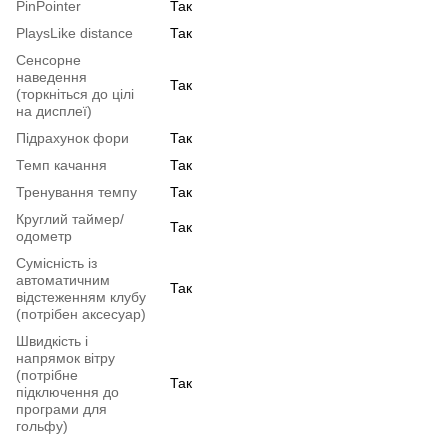
PinPointer
Так
PlaysLike distance
Так
Сенсорне
наведення
Так
(торкніться до цілі
на дисплеї)
Підрахунок фори
Так
Темп качання
Так
Тренування темпу
Так
Круглий таймер/
Так
одометр
Сумісність із
автоматичним
Так
відстеженням клубу
(потрібен аксесуар)
Швидкість і
напрямок вітру
(потрібне
Так
підключення до
програми для
гольфу)