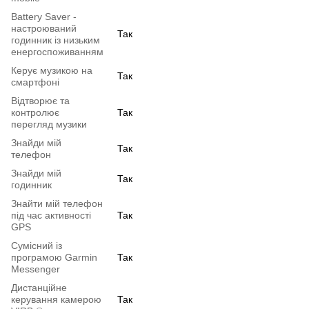
Battery Saver -
настроюваний
Так
годинник із низьким
енергоспоживанням
Керує музикою на
Так
смартфоні
Відтворює та
контролює
Так
перегляд музики
Знайди мій
Так
телефон
Знайди мій
Так
годинник
Знайти мій телефон
під час активності
Так
GPS
Сумісний із
програмою Garmin
Так
Messenger
Дистанційне
керування камерою
Так