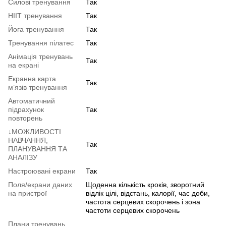
Силові тренування
Так
HIIT тренування
Так
Йога тренування
Так
Тренування пілатес
Так
Анімація тренувань
Так
на екрані
Екранна карта
Так
м’язів тренування
Автоматичний
підрахунок
Так
повторень
↓МОЖЛИВОСТІ
НАВЧАННЯ,
Так
ПЛАНУВАННЯ ТА
АНАЛІЗУ
Настроювані екрани
Так
Поля/екрани даних
Щоденна кількість кроків, зворотний
на пристрої
відлік цілі, відстань, калорії, час доби,
частота серцевих скорочень і зона
частоти серцевих скорочень
Плани тренувань,