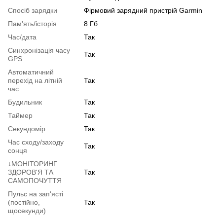
Спосіб зарядки
Фірмовий зарядний пристрій Garmin
Пам'ять/історія
8 Гб
Час/дата
Так
Синхронізація часу
Так
GPS
Автоматичний
перехід на літній
Так
час
Будильник
Так
Таймер
Так
Секундомір
Так
Час сходу/заходу
Так
сонця
↓МОНІТОРИНГ
ЗДОРОВ'Я ТА
Так
САМОПОЧУТТЯ
Пульс на зап'ясті
(постійно,
Так
щосекунди)