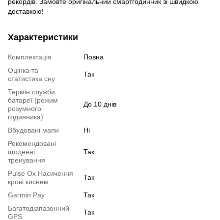
рекордів. Замовте оригінальний смартгодинник зі швидкою
доставкою!
Характеристики
Комплектація
Повна
Оцінка та
Так
статистика сну
Термін служби
батареї (режим
До 10 днів
розумного
годинника)
Вбудовані мапи
Ні
Рекомендовані
щоденні
Так
тренування
Pulse Ox Насичення
Так
крові киснем
Garmin Pay
Так
Багатодіапазонний
Так
GPS