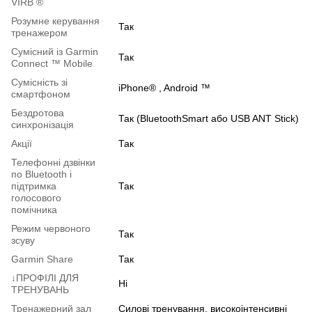
VIRB ®
Розумне керування
Так
тренажером
Сумісний із Garmin
Так
Connect ™ Mobile
Сумісність зі
iPhone® , Android ™
смартфоном
Бездротова
Так (BluetoothSmart або USB ANT Stick)
синхронізація
Акції
Так
Телефонні дзвінки
по Bluetooth і
підтримка
Так
голосового
помічника
Режим червоного
Так
зсуву
Garmin Share
Так
↓ПРОФІЛІ ДЛЯ
Ні
ТРЕНУВАНЬ
Тренажерний зал
Силові тренування, високоінтенсивні