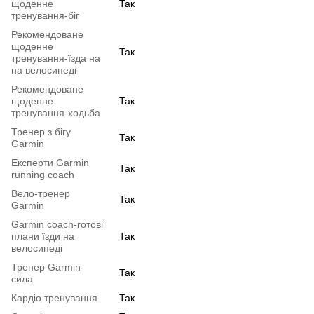
щоденне
Так
тренування-біг
Рекомендоване
щоденне
Так
тренування-їзда на
на велосипеді
Рекомендоване
щоденне
Так
тренування-ходьба
Тренер з бігу
Так
Garmin
Експерти Garmin
Так
running coach
Вело-тренер
Так
Garmin
Garmin coach-готові
плани їзди на
Так
велосипеді
Тренер Garmin-
Так
сила
Кардіо тренування
Так