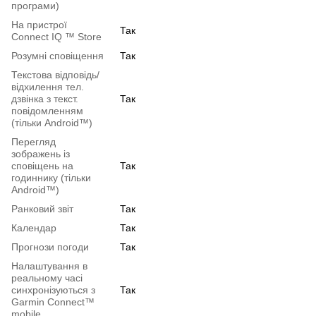
програми)
На пристрої
Так
Connect IQ ™ Store
Розумні сповіщення
Так
Текстова відповідь/
відхилення тел.
дзвінка з текст.
Так
повідомленням
(тільки Android™)
Перегляд
зображень із
сповіщень на
Так
годиннику (тільки
Android™)
Ранковий звіт
Так
Календар
Так
Прогнози погоди
Так
Налаштування в
реальному часі
синхронізуються з
Так
Garmin Connect™
mobile