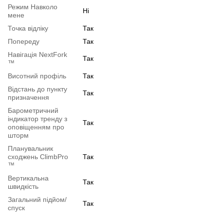
Режим Навколо
Ні
мене
Точка відліку
Так
Попереду
Так
Навігація NextFork
Так
™
Висотний профіль
Так
Відстань до пункту
Так
призначення
Барометричний
індикатор тренду з
Так
оповіщенням про
шторм
Планувальник
сходжень ClimbPro
Так
™
Вертикальна
Так
швидкість
Загальний підйом/
Так
спуск