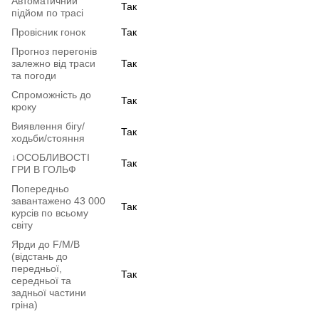
Автоматичний
Так
підйом по трасі
Провісник гонок
Так
Прогноз перегонів
залежно від траси
Так
та погоди
Спроможність до
Так
кроку
Виявлення бігу/
Так
ходьби/стояння
↓ОСОБЛИВОСТІ
Так
ГРИ В ГОЛЬФ
Попередньо
завантажено 43 000
Так
курсів по всьому
світу
Ярди до F/M/B
(відстань до
передньої,
Так
середньої та
задньої частини
гріна)