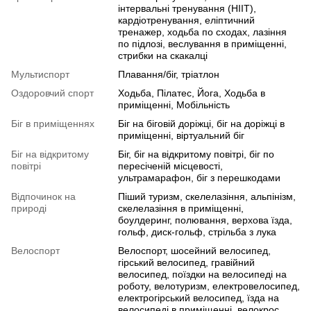
інтервальні тренування (HIIT),
кардіотренування, еліптичний
тренажер, ходьба по сходах, лазіння
по підлозі, веслування в приміщенні,
стрибки на скакалці
Мультиспорт
Плавання/біг, тріатлон
Оздоровчий спорт
Ходьба, Пілатес, Йога, Ходьба в
приміщенні, Мобільність
Біг в приміщеннях
Біг на біговій доріжці, біг на доріжці в
приміщенні, віртуальний біг
Біг на відкритому
Біг, біг на відкритому повітрі, біг по
повітрі
пересіченій місцевості,
ультрамарафон, біг з перешкодами
Відпочинок на
Піший туризм, скелелазіння, альпінізм,
природі
скелелазіння в приміщенні,
боулдеринг, полювання, верхова їзда,
гольф, диск-гольф, стрільба з лука
Велоспорт
Велоспорт, шосейний велосипед,
гірський велосипед, гравійний
велосипед, поїздки на велосипеді на
роботу, велотуризм, електровелосипед,
електрогірський велосипед, їзда на
велосипеді в приміщенні, велокрос,