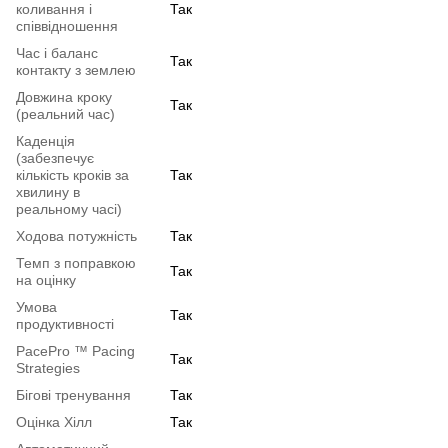
коливання і
Так
співвідношення
Час і баланс
Так
контакту з землею
Довжина кроку
Так
(реальний час)
Каденція
(забезпечує
кількість кроків за
Так
хвилину в
реальному часі)
Ходова потужність
Так
Темп з поправкою
Так
на оцінку
Умова
Так
продуктивності
PacePro ™ Pacing
Так
Strategies
Бігові тренування
Так
Оцінка Хілл
Так