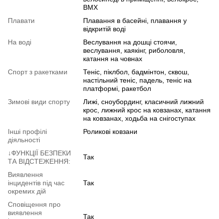
BMX
Плавати
Плавання в басейні, плавання у
відкритій воді
На воді
Веслування на дошці стоячи,
веслування, каякінг, риболовля,
катання на човнах
Спорт з ракетками
Теніс, піклбол, бадмінтон, сквош,
настільний теніс, падель, теніс на
платформі, ракетбол
Зимові види спорту
Лижі, сноубординг, класичний лижний
крос, лижний крос на ковзанах, катання
на ковзанах, ходьба на снігоступах
Інші профілі
Роликові ковзани
діяльності
↓ФУНКЦІЇ БЕЗПЕКИ
Так
ТА ВІДСТЕЖЕННЯ:
Виявлення
інцидентів під час
Так
окремих дій
Сповіщення про
виявлення
Так