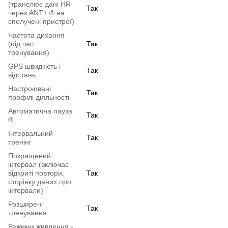
(транслює дані HR
Так
через ANT+ ® на
сполучені пристрої)
Частота дихання
(під час
Так
тренування)
GPS швидкість і
Так
відстань
Настроювані
Так
профілі діяльності
Автоматична пауза
Так
®
Інтервальний
Так
тренінг
Покращений
інтервал (включає
відкриті повтори,
Так
сторінку даних про
інтервали)
Розширені
Так
тренування
Режими живлення -