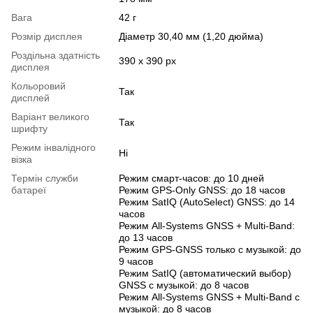
Вага
42 г
Розмір дисплея
Діаметр 30,40 мм (1,20 дюйма)
Роздільна здатність
390 х 390 рх
дисплея
Кольоровий
Так
дисплей
Варіант великого
Так
шрифту
Режим інвалідного
Ні
візка
Термін служби
Режим смарт-часов: до 10 дней
батареї
Режим GPS-Only GNSS: до 18 часов
Режим SatIQ (AutoSelect) GNSS: до 14
часов
Режим All-Systems GNSS + Multi-Band:
до 13 часов
Режим GPS-GNSS только с музыкой: до
9 часов
Режим SatIQ (автоматический выбор)
GNSS с музыкой: до 8 часов
Режим All-Systems GNSS + Multi-Band с
музыкой: до 8 часов