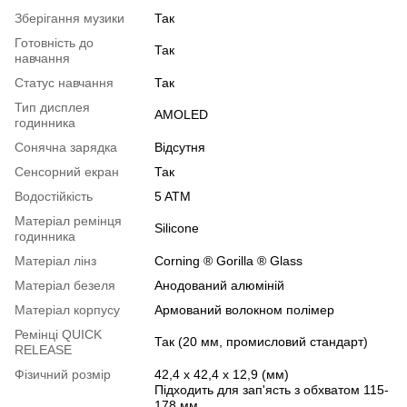
Зберігання музики
Так
Готовність до
Так
навчання
Статус навчання
Так
Тип дисплея
AMOLED
годинника
Сонячна зарядка
Відсутня
Сенсорний екран
Так
Водостійкість
5 ATM
Матеріал ремінця
Silicone
годинника
Матеріал лінз
Corning ® Gorilla ® Glass
Матеріал безеля
Анодований алюміній
Матеріал корпусу
Армований волокном полімер
Ремінці QUICK
Так (20 мм, промисловий стандарт)
RELEASE
Фізичний розмір
42,4 x 42,4 x 12,9 (мм)
Підходить для зап'ясть з обхватом 115-
178 мм