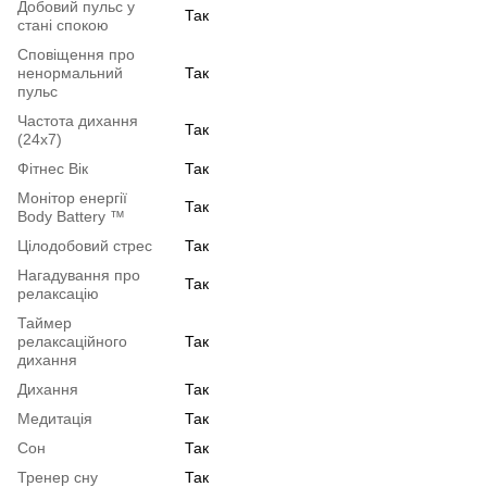
Добовий пульс у
Так
стані спокою
Сповіщення про
ненормальний
Так
пульс
Частота дихання
Так
(24x7)
Фітнес Вік
Так
Монітор енергії
Так
Body Battery ™
Цілодобовий стрес
Так
Нагадування про
Так
релаксацію
Таймер
релаксаційного
Так
дихання
Дихання
Так
Медитація
Так
Сон
Так
Тренер сну
Так