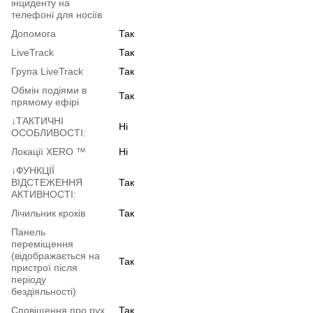
інциденту на
телефоні для носіїв
Допомога
Так
LiveTrack
Так
Група LiveTrack
Так
Обмін подіями в
Так
прямому ефірі
↓ТАКТИЧНІ
Ні
ОСОБЛИВОСТІ:
Локації XERO ™
Ні
↓ФУНКЦІЇ
ВІДСТЕЖЕННЯ
Так
АКТИВНОСТІ:
Лічильник кроків
Так
Панель
переміщення
(відображається на
Так
пристрої після
періоду
бездіяльності)
Сповіщення про рух
Так