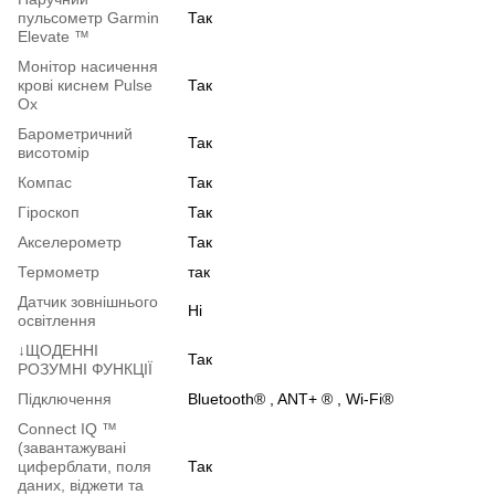
пульсометр Garmin
Так
Elevate ™
Монітор насичення
крові киснем Pulse
Так
Ox
Барометричний
Так
висотомір
Компас
Так
Гіроскоп
Так
Акселерометр
Так
Термометр
так
Датчик зовнішнього
Ні
освітлення
↓ЩОДЕННІ
Так
РОЗУМНІ ФУНКЦІЇ
Підключення
Bluetooth® , ANT+ ® , Wi-Fi®
Connect IQ ™
(завантажувані
циферблати, поля
Так
даних, віджети та