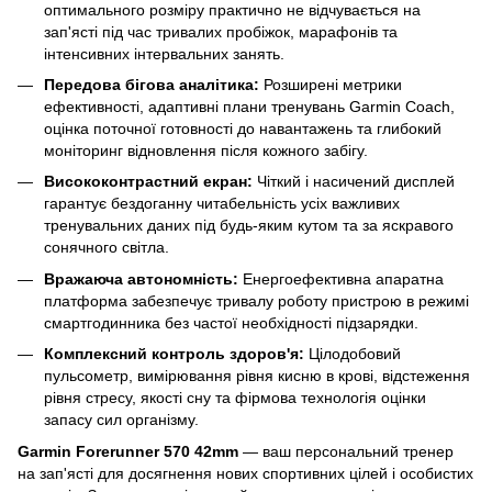
оптимального розміру практично не відчувається на
зап'ясті під час тривалих пробіжок, марафонів та
інтенсивних інтервальних занять.
Передова бігова аналітика:
Розширені метрики
ефективності, адаптивні плани тренувань Garmin Coach,
оцінка поточної готовності до навантажень та глибокий
моніторинг відновлення після кожного забігу.
Висококонтрастний екран:
Чіткий і насичений дисплей
гарантує бездоганну читабельність усіх важливих
тренувальних даних під будь-яким кутом та за яскравого
сонячного світла.
Вражаюча автономність:
Енергоефективна апаратна
платформа забезпечує тривалу роботу пристрою в режимі
смартгодинника без частої необхідності підзарядки.
Комплексний контроль здоров'я:
Цілодобовий
пульсометр, вимірювання рівня кисню в крові, відстеження
рівня стресу, якості сну та фірмова технологія оцінки
запасу сил організму.
Garmin Forerunner 570 42mm
— ваш персональний тренер
на зап'ясті для досягнення нових спортивних цілей і особистих