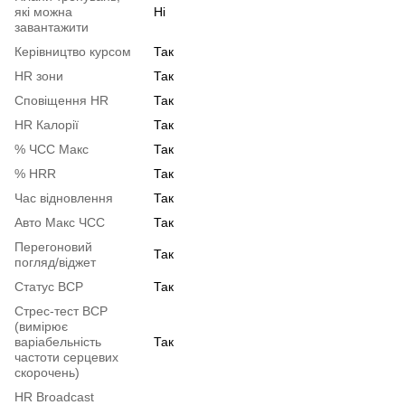
які можна
Ні
завантажити
Керівництво курсом
Так
HR зони
Так
Сповіщення HR
Так
HR Калорії
Так
% ЧСС Макс
Так
% HRR
Так
Час відновлення
Так
Авто Макс ЧСС
Так
Перегоновий
Так
погляд/віджет
Статус ВСР
Так
Стрес-тест ВСР
(вимірює
варіабельність
Так
частоти серцевих
скорочень)
HR Broadcast