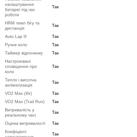
налаштування
Так
батареї під час
роботи
HRM темп бігу та
Так
дистанція
Auto Lap ®
Так
Ручне коло
Так
Таймер відпочинку
Так
Настроювані
сповіщення про
Так
коло
Тепло і висотна
Так
акліматизація
VO2 Max (біг)
Так
VO2 Max (Trail Run)
Так
Витривалість у
Так
реальному часі
Оцінка витривалості
Так
Коефіцієнт
Так
навантаження