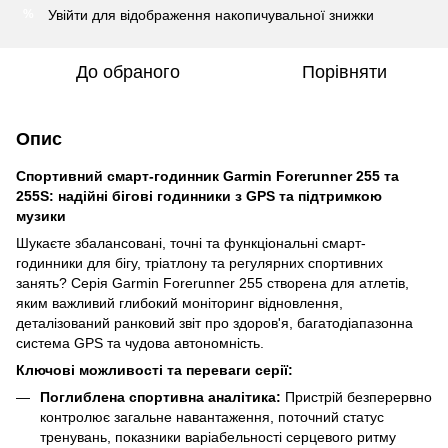
Увійти
для відображення накопичувальної знижки
%
До обраного
Порівняти
Опис
Спортивний смарт-годинник Garmin Forerunner 255 та
255S: надійні бігові годинники з GPS та підтримкою
музики
Шукаєте збалансовані, точні та функціональні смарт-
годинники для бігу, тріатлону та регулярних спортивних
занять? Серія Garmin Forerunner 255 створена для атлетів,
яким важливий глибокий моніторинг відновлення,
деталізований ранковий звіт про здоров'я, багатодіапазонна
система GPS та чудова автономність.
Ключові можливості та переваги серії:
Поглиблена спортивна аналітика:
Пристрій безперервно
контролює загальне навантаження, поточний статус
тренувань, показники варіабельності серцевого ритму