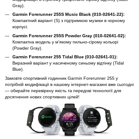
Gray).
Garmin Forerunner 255S Music Black (010-02641-22):
Компактний варіант (S) з підтримкою музики в чорному
корпусі.
Garmin Forerunner 255S Powder Gray (010-02641-02):
Компактна модель у м'якому пильно-сірому кольорі
(Powder Gray).
Garmin Forerunner 255 Tidal Blue (010-02641-01):
Виразний варіант у насиченому синьому відтінку (Tidal
Blue).
Замовте спортивний годинник Garmin Forerunner 255 у
потрібній модифікації в нашому інтернет-магазині вже сьогодні
— обирайте перевірену якість та передові технології для
досягнення нових спортивних цілей!