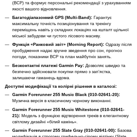
(ВСР) та формує персональні рекомендації з урахуванням
якості вашого відновлення.
Багатодіапазонний GPS (Multi-Band):
Гарантує
максимальну точність позиціонування та трекінгу
переміщень навіть у складних локаціях на кшталт щільної
міської забудови чи густого лісового масиву.
Функція «Ранковий звіт» (Morning Report):
Одразу після
пробудження надає зручне зведення про сон, прогноз
погоди, показники ВСР та план майбутніх занять.
Безконтактні платежі Garmin Pay:
Дозволяє швидко та
безпечно здійснювати покупки прямо з зап'ястка,
залишаючи гаманець вдома.
Доступні модифікації та колірні рішення в каталозі:
Garmin Forerunner 255 Music Black (010-02641-20):
Музична версія в класичному чорному виконанні.
Garmin Forerunner 255 Music Whitestone (010-02641-
21):
Модель з функцією відтворення треків в елегантному
світлому дизайні «білий камінь».
Garmin Forerunner 255 Slate Gray (010-02641-00):
Базова
модифікація в строгому грифельно-сірому відтінку (Slate