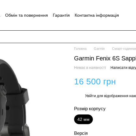
а
Обмін та повернення
Гарантія
Контактна інформація
Головна
Garmin
Смарт-годинник
Garmin Fenix 6S Sapph
Немає в наявності
Написати відгу
16 500 грн
Увійти
для відображення нак
%
Розмір корпусу
42 мм
Версія