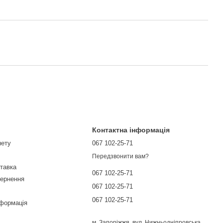
Контактна інформація
нету
067 102-25-71
Передзвонити вам?
ставка
067 102-25-71
вернення
067 102-25-71
067 102-25-71
нформація
м. Запоріжжя, вул. Нижньодніпровська,