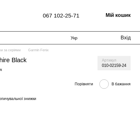
067 102-25-71
Мій кошик
Вхід
Укр
и за серіями
Garmin Fenix
ire Black
Артикул
010-02159-24
к
Порівняти
В бажання
опичувальної знижки