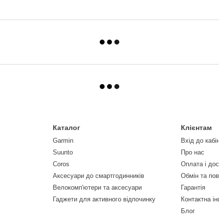
Каталог
Клієнтам
Garmin
Вхід до кабі
Suunto
Про нас
Coros
Оплата і до
Аксесуари до смартгодинників
Обмін та по
Велокомп'ютери та аксесуари
Гарантія
Гаджети для активного відпочинку
Контактна і
Блог