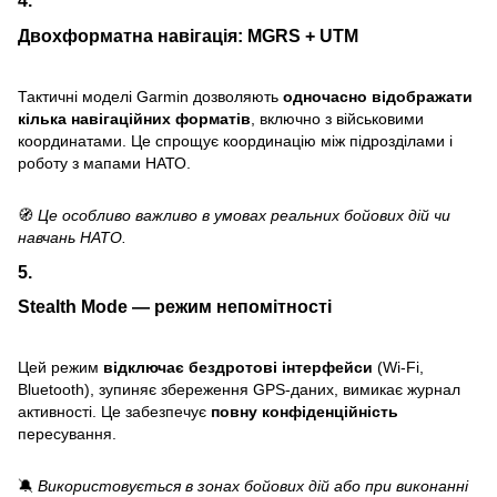
Двохформатна навігація: MGRS + UTM
Тактичні моделі Garmin дозволяють
одночасно відображати
кілька навігаційних форматів
, включно з військовими
координатами. Це спрощує координацію між підрозділами і
роботу з мапами НАТО.
🧭
Це особливо важливо в умовах реальних бойових дій чи
навчань НАТО.
5.
Stealth Mode — режим непомітності
Цей режим
відключає бездротові інтерфейси
(Wi-Fi,
Bluetooth), зупиняє збереження GPS-даних, вимикає журнал
активності. Це забезпечує
повну конфіденційність
пересування.
🔕
Використовується в зонах бойових дій або при виконанні