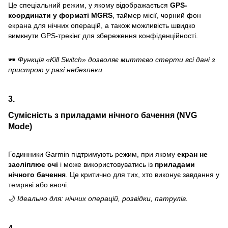
Це спеціальний режим, у якому відображається
GPS-
координати у форматі MGRS
, таймер місії, чорний фон
екрана для нічних операцій, а також можливість швидко
вимкнути GPS-трекінг для збереження конфіденційності.
🕶
Функція «Kill Switch» дозволяє миттєво стерти всі дані з
пристрою у разі небезпеки.
3.
Сумісність з приладами нічного бачення (NVG
Mode)
Годинники Garmin підтримують режим, при якому
екран не
засліплює очі
і може використовуватись із
приладами
нічного бачення
. Це критично для тих, хто виконує завдання у
темряві або вночі.
🌙
Ідеально для: нічних операцій, розвідки, патрулів.
4.