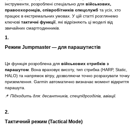
інструменти, розроблені спеціально для
військових,
правоохоронців, співробітників спецслужб
та усіх, хто
працює в екстремальних умовах. У цій статті розглянемо
ключові
тактичні функції
, які відрізняють ці моделі від
звичайних смартгодинників.
1.
Режим Jumpmaster — для парашутистів
Ця функція розроблена для
військових стрибків з
парашутом
. Вона враховує висоту, тип стрибка (HARP, Static,
HALO) та напрямок вітру, дозволяючи точно розрахувати точку
приземлення. Garmin автоматично визначає момент відкриття
парашута.
📌
Підходить для: десантників, спецпідрозділів, авіації.
2.
Тактичний режим (Tactical Mode)