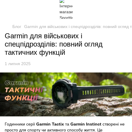
Блог
Garmin для військових і спецпідрозділів: повний огляд 
Garmin для військових і
спецпідрозділів: повний огляд
тактичних функцій
1 липня 2025
Годинники серії
Garmin Tactix
та
Garmin Instinct
створені не
просто для спорту чи активного способу життя. Це